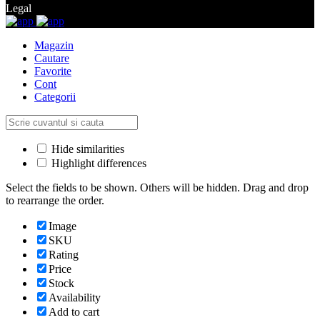
Legal
Magazin
Cautare
Favorite
Cont
Categorii
Hide similarities
Highlight differences
Select the fields to be shown. Others will be hidden. Drag and drop
to rearrange the order.
Image
SKU
Rating
Price
Stock
Availability
Add to cart