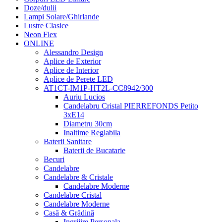
Doze/dulii
Lampi Solare/Ghirlande
Lustre Clasice
Neon Flex
ONLINE
Alessandro Design
Aplice de Exterior
Aplice de Interior
Aplice de Perete LED
AT1CT-IM1P-HT2L-CC8942/300
Auriu Lucios
Candelabru Cristal PIERREFONDS Petito
3xE14
Diametru 30cm
Inaltime Reglabila
Baterii Sanitare
Baterii de Bucatarie
Becuri
Candelabre
Candelabre & Cristale
Candelabre Moderne
Candelabre Cristal
Candelabre Moderne
Casă & Grădină
Ingrijire Personala