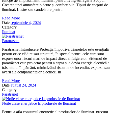
funcție de amplasament: Iluminat pentru living/sufragerie Scopul:
Crearea unei atmosfere plăcute și confortabile. Tipuri de corpuri de
iluminat: Lustre sau candelabre pentru
Read More
Date
septembrie 4, 2024
Category
Iluminat
Paratrasnet
Paratrasnet Introducere Protecția împotriva trăsnetelor este esențială
pentru orice clădire sau structură, în special pentru cele care sunt
expuse unor riscuri mari de impact direct al fulgerelor. Sistemul de
paratrăsnet este proiectat pentru a capta și a devia energia electrică a
trăsnetului în pământ, minimizând riscurile de incendiu, explozii sau
avarii ale echipamentelor electrice. În
Read More
Date
august 24, 2024
Category
Paratranet
Noile clase energetice la produsele de Iluminat
Pentru a afla consumul energetic al produselor de iluminat, precum