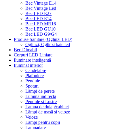
Bec Vintage E14
Bec Vintage Led
Bec LED E27
Bec LED E14
Bec LED MR16
Bec LED GU10
Bec LED G9/G4
Produse Sanitare (Oglinzi LED)
Oglinzi, Oglinzi baie led
Bec Dimabil
Corpuri LED Liniare
Iluminare inteligentă
Iluminat interior
Candelabre
Plafoniere
Pendule
Spoturi
Lămpi de perete
Lumină indirectă
Pendule si Lustre
Lampa de dulap/cabinet
Lămpi de masă și veioze
Veioze
Lampi pentru copii
Lampadare