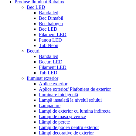
Produse Iluminat Rabalux
Bec LED
Banda led
Bec Dimabil
Bec halogen
Bec LED
Filament LED
Panou LED
Tub Neon
Becuri
Banda led
Becuri LED
Filament LED
Tub LED
Iluminat exterior
Aplice exterior
Aplice exterior/ Plafoniera de exterior
Iluminare inteligentă
Lampă instalată la nivelul solului
Lampadare
Lampi de exterior cu lumina indirecta
Lămpi de masă și veioze
Lămpi de perete
Lampi de podea pentru exterior
Lămpi decorative de exterior