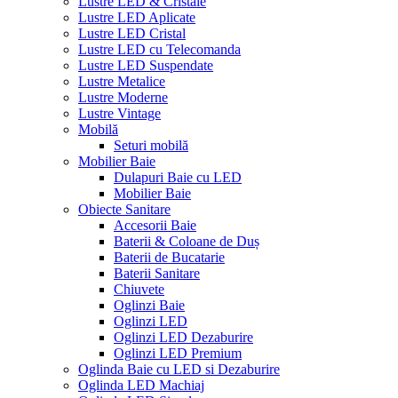
Lustre LED & Cristale
Lustre LED Aplicate
Lustre LED Cristal
Lustre LED cu Telecomanda
Lustre LED Suspendate
Lustre Metalice
Lustre Moderne
Lustre Vintage
Mobilă
Seturi mobilă
Mobilier Baie
Dulapuri Baie cu LED
Mobilier Baie
Obiecte Sanitare
Accesorii Baie
Baterii & Coloane de Duș
Baterii de Bucatarie
Baterii Sanitare
Chiuvete
Oglinzi Baie
Oglinzi LED
Oglinzi LED Dezaburire
Oglinzi LED Premium
Oglinda Baie cu LED si Dezaburire
Oglinda LED Machiaj