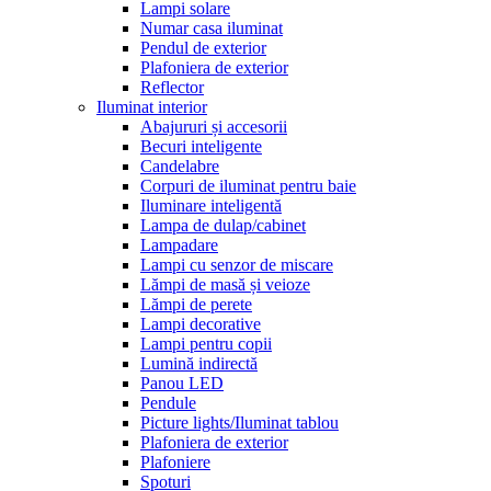
Lampi solare
Numar casa iluminat
Pendul de exterior
Plafoniera de exterior
Reflector
Iluminat interior
Abajururi și accesorii
Becuri inteligente
Candelabre
Corpuri de iluminat pentru baie
Iluminare inteligentă
Lampa de dulap/cabinet
Lampadare
Lampi cu senzor de miscare
Lămpi de masă și veioze
Lămpi de perete
Lampi decorative
Lampi pentru copii
Lumină indirectă
Panou LED
Pendule
Picture lights/Iluminat tablou
Plafoniera de exterior
Plafoniere
Spoturi