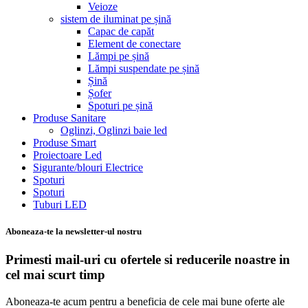
Veioze
sistem de iluminat pe șină
Capac de capăt
Element de conectare
Lămpi pe șină
Lămpi suspendate pe șină
Șină
Șofer
Spoturi pe șină
Produse Sanitare
Oglinzi, Oglinzi baie led
Produse Smart
Proiectoare Led
Sigurante/blouri Electrice
Spoturi
Spoturi
Tuburi LED
Aboneaza-te la newsletter-ul nostru
Primesti mail-uri cu ofertele si reducerile noastre in
cel mai scurt timp
Aboneaza-te acum pentru a beneficia de cele mai bune oferte ale