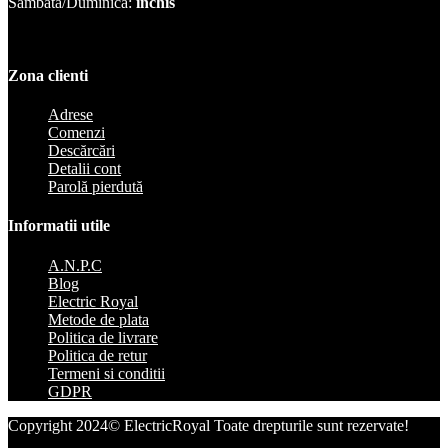
Sambata/Duminica:
inchis
Zona clienti
Adrese
Comenzi
Descărcări
Detalii cont
Parolă pierdută
Informatii utile
A.N.P.C
Blog
Electric Royal
Metode de plata
Politica de livrare
Politica de retur
Termeni si conditii
GDPR
Copyright 2024© ElectricRoyal Toate drepturile sunt rezervate!