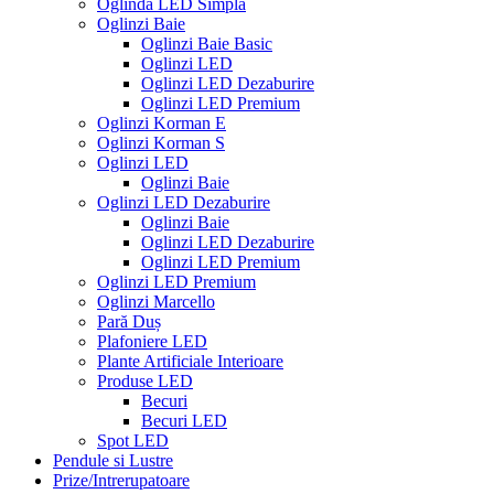
Oglinda LED Simpla
Oglinzi Baie
Oglinzi Baie Basic
Oglinzi LED
Oglinzi LED Dezaburire
Oglinzi LED Premium
Oglinzi Korman E
Oglinzi Korman S
Oglinzi LED
Oglinzi Baie
Oglinzi LED Dezaburire
Oglinzi Baie
Oglinzi LED Dezaburire
Oglinzi LED Premium
Oglinzi LED Premium
Oglinzi Marcello
Pară Duș
Plafoniere LED
Plante Artificiale Interioare
Produse LED
Becuri
Becuri LED
Spot LED
Pendule si Lustre
Prize/Intrerupatoare