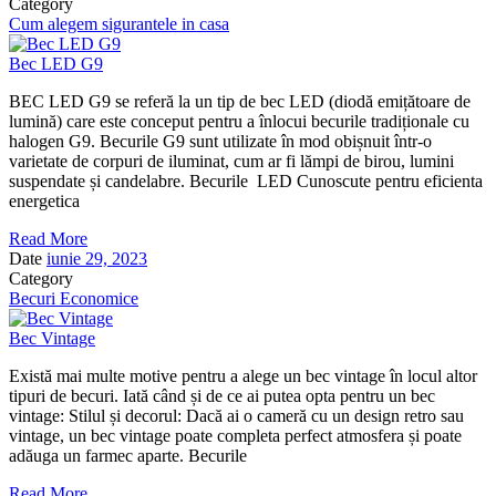
Category
Cum alegem sigurantele in casa
Bec LED G9
BEC LED G9 se referă la un tip de bec LED (diodă emițătoare de
lumină) care este conceput pentru a înlocui becurile tradiționale cu
halogen G9. Becurile G9 sunt utilizate în mod obișnuit într-o
varietate de corpuri de iluminat, cum ar fi lămpi de birou, lumini
suspendate și candelabre. Becurile LED Cunoscute pentru eficienta
energetica
Read More
Date
iunie 29, 2023
Category
Becuri Economice
Bec Vintage
Există mai multe motive pentru a alege un bec vintage în locul altor
tipuri de becuri. Iată când și de ce ai putea opta pentru un bec
vintage: Stilul și decorul: Dacă ai o cameră cu un design retro sau
vintage, un bec vintage poate completa perfect atmosfera și poate
adăuga un farmec aparte. Becurile
Read More