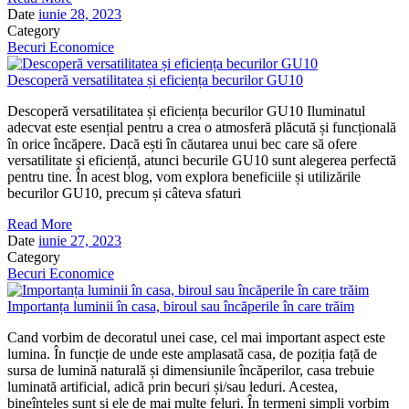
Date
iunie 28, 2023
Category
Becuri Economice
Descoperă versatilitatea și eficiența becurilor GU10
Descoperă versatilitatea și eficiența becurilor GU10 Iluminatul
adecvat este esențial pentru a crea o atmosferă plăcută și funcțională
în orice încăpere. Dacă ești în căutarea unui bec care să ofere
versatilitate și eficiență, atunci becurile GU10 sunt alegerea perfectă
pentru tine. În acest blog, vom explora beneficiile și utilizările
becurilor GU10, precum și câteva sfaturi
Read More
Date
iunie 27, 2023
Category
Becuri Economice
Importanța luminii în casa, biroul sau încăperile în care trăim
Cand vorbim de decoratul unei case, cel mai important aspect este
lumina. În funcție de unde este amplasată casa, de poziția față de
sursa de lumină naturală și dimensiunile încăperilor, casa trebuie
luminată artificial, adică prin becuri și/sau leduri. Acestea,
bineînțeles sunt și ele de mai multe feluri. În termeni simpli vorbim