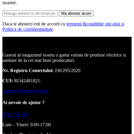
noastre.
Ma abonez acum
Daca te abonezi esti de accord cu
termenii &conditiile site-ului si
Politica de confidentialitate
Corpuri de iluminat, led-uri, candelabre, plafoniere.
Gasesti in magazinul nostru o gama variata de produse electrice si
sanitare de la cei mai buni producatori.
Nr. Registru Comertului:
J30/295/2020
CUI:
RO42481821.
contact@electricroyal.ro
Ai nevoie de ajutor ?
0726 736 563
Luni – Vineri: 9:00-17:00