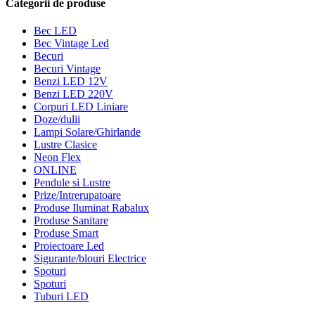
Categorii de produse
Bec LED
Bec Vintage Led
Becuri
Becuri Vintage
Benzi LED 12V
Benzi LED 220V
Corpuri LED Liniare
Doze/dulii
Lampi Solare/Ghirlande
Lustre Clasice
Neon Flex
ONLINE
Pendule si Lustre
Prize/Intrerupatoare
Produse Iluminat Rabalux
Produse Sanitare
Produse Smart
Proiectoare Led
Sigurante/blouri Electrice
Spoturi
Spoturi
Tuburi LED