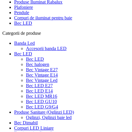
Produse Iluminat Rabalux
Plafoniere
Pendule
Corpuri de iluminat pentru baie
Bec LED
Categorii de produse
Banda Led
Accesorii banda LED
Bec LED
Bec LED
Bec halogen
Bec Vintage E27
Bec Vintage E14
Bec Vintage Led
Bec LED E27
Bec LED E14
Bec LED MR16
Bec LED GU10
Bec LED G9/G4
Produse Sanitare (Oglinzi LED)
Oglinzi, Oglinzi baie led
Bec Dimabil
Corpuri LED Liniare