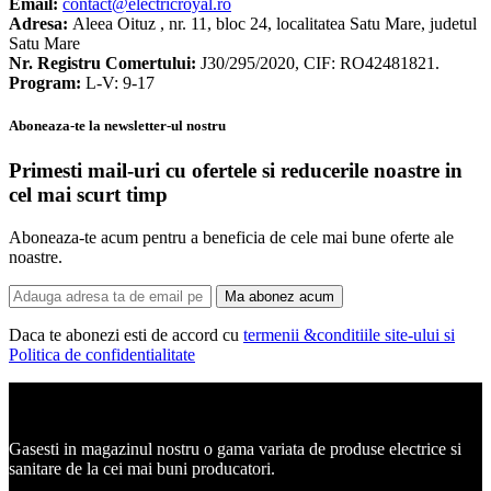
Email:
contact@electricroyal.ro
Adresa:
Aleea Oituz , nr. 11, bloc 24, localitatea Satu Mare, judetul
Satu Mare
Nr. Registru Comertului:
J30/295/2020, CIF: RO42481821.
Program:
L-V: 9-17
Aboneaza-te la newsletter-ul nostru
Primesti mail-uri cu ofertele si reducerile noastre in
cel mai scurt timp
Aboneaza-te acum pentru a beneficia de cele mai bune oferte ale
noastre.
Ma abonez acum
Daca te abonezi esti de accord cu
termenii &conditiile site-ului si
Politica de confidentialitate
Corpuri de iluminat, led-uri, candelabre, plafoniere.
Gasesti in magazinul nostru o gama variata de produse electrice si
sanitare de la cei mai buni producatori.