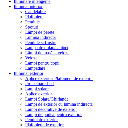
Iluminare inteligentă
Iluminat interior
Candelabre
Plafoniere
Pendule
Spoturi
Lămpi de perete
Lumină indirectă
Pendule si Lustre
Lampa de dulap/cabinet
Lămpi de masă și veioze
Veioze
Lampi pentru copii
Lampadare
Iluminat exterior
Aplice exterior/ Plafoniera de exterior
Proiectoare Led
Lampi solare
Aplice exterior
Lampi Solare/Ghirlande
Lampi de exterior cu lumina indirecta
Lămpi decorative de exterior
Lampi de podea pentru exterior
Pendul de exterior
Plafoniera de exterior