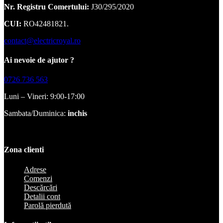
Nr. Registru Comertului:
J30/295/2020
CUI:
RO42481821.
contact@electricroyal.ro
Ai nevoie de ajutor ?
0726 736 563
Luni – Vineri: 9:00-17:00
Sambata/Duminica:
inchis
Zona clienti
Adrese
Comenzi
Descărcări
Detalii cont
Parolă pierdută