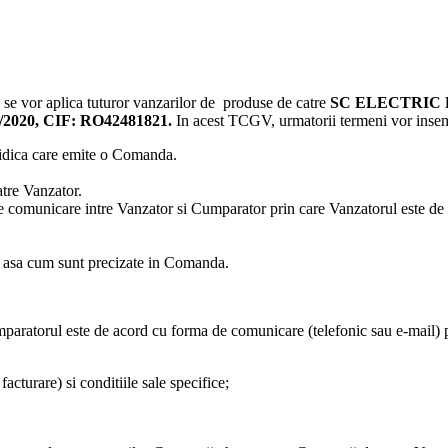
se vor aplica tuturor vanzarilor de produse de catre
SC ELECTRIC ROYA
95/2020, CIF: RO42481821.
In acest TCGV, urmatorii termeni vor inse
ridica care emite o Comanda.
atre Vanzator.
 comunicare intre Vanzator si Cumparator prin care Vanzatorul este de 
lor asa cum sunt precizate in Comanda.
mparatorul este de acord cu forma de comunicare (telefonic sau e-mail) p
cturare) si conditiile sale specifice;