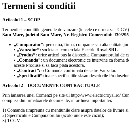
Termeni si conditii
Articolul 1 – SCOP
Termenii si conditiile generale de vanzare (in cele ce urmeaza TCGV) 
Satu Mare, judetul Satu Mare, Nr. Registru Comertului: J30/2
„Cumparator”:
persoana, firma, companie sau alta entitate ju
•
„Vanzator”:
societatea comerciala Electric Royal
SRL
.
•
„Produs”:
orice articol pus la dispozitia Cumparatorului de c
•
„Comanda”:
un document electronic ce intervine ca forma de
aceste Produse si sa faca plata acestora.
•
„Contract”:
o Comanda confirmata de catre Vanzator.
•
„Specificatii”:
toate specificatiile si/sau descrierile Produse
Articolul 2 – DOCUMENTE CONTRACTUALE
Prin lansarea unei Comenzi pe site-ul http://www.electricroyal.ro/ Cu
compusa din urmatoarele documente, in ordinea importantei:
1) Comanda (impreuna cu mentiunile clare asupra datelor de livrare si fa
2) Specificatiile Cumparatorului (acolo unde este cazul);
3) TCGV .