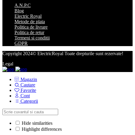
A.N.P.C
Blog
Electric Royal
Metode de plata
Politica de livrare
Politica de retur
Termeni si conditii
GDPR
Copyright 2024© ElectricRoyal Toate drepturile sunt rezervate!
Legal
Magazin
Cautare
Favorite
Cont
Categorii
Hide similarities
Highlight differences