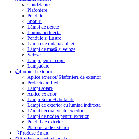
Candelabre
Plafoniere
Pendule
Spoturi
Lămpi de perete
Lumină indirectă
Pendule si Lustre
Lampa de dulap/cabinet
Lămpi de masă și veioze
Veioze
Lampi pentru copii
Lampadare
Iluminat exterior
Aplice exterior/ Plafoniera de exterior
Proiectoare Led
Lampi solare
Aplice exterior
Lampi Solare/Ghirlande
Lampi de exterior cu lumina indirecta
Lămpi decorative de exterior
Lampi de podea pentru exterior
Pendul de exterior
Plafoniera de exterior
Produse Smart
Produse recent adaugate