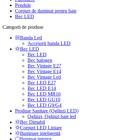
Pendule
Corpuri de iluminat pentru baie
Bec LED
Categorii de produse
Banda Led
Accesorii banda LED
Bec LED
Bec LED
Bec halogen
Bec Vintage E27
Bec Vintage E14
Bec Vintage Led
Bec LED E27
Bec LED E14
Bec LED MR16
Bec LED GU10
Bec LED G9/G4
Produse Sanitare (Oglinzi LED)
Oglinzi, Oglinzi baie led
Bec Dimabil
Corpuri LED Liniare
Iluminare inteligentă
Iluminat interior