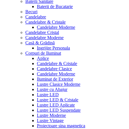
Baterii Sanitare
Baterii de Bucatarie
Becuri
Candelabre
Candelabre & Cristale
Candelabre Moderne
Candelabre Cristal
Candelabre Moderne
Casă & Grădină
Ingrijire Personala
Corpuri de Iluminat
Aplice
Candelabre & Cristale
Candelabre Clasice
Candelabre Moderne
Iluminat de Exterior
Lustre Clasice Moderne
Lustre cu Abajur
Lustre LED
Lustre LED & Cristale
Lustre LED Aplicate
Lustre LED Suspendate
Lustre Moderne
Lustre Vintage
Proiectoare sina magnetica