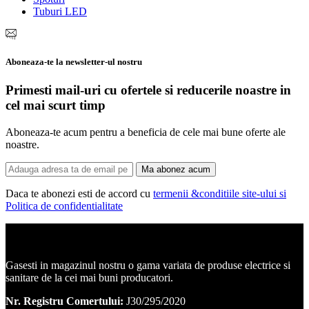
Tuburi LED
Aboneaza-te la newsletter-ul nostru
Primesti mail-uri cu ofertele si reducerile noastre in
cel mai scurt timp
Aboneaza-te acum pentru a beneficia de cele mai bune oferte ale
noastre.
Ma abonez acum
Daca te abonezi esti de accord cu
termenii &conditiile site-ului si
Politica de confidentialitate
Corpuri de iluminat, led-uri, candelabre, plafoniere.
Gasesti in magazinul nostru o gama variata de produse electrice si
sanitare de la cei mai buni producatori.
Nr. Registru Comertului:
J30/295/2020