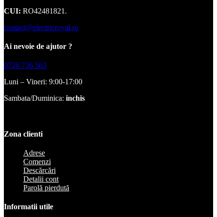
CUI:
RO42481821.
contact@electricroyal.ro
Ai nevoie de ajutor ?
0726 736 563
Luni – Vineri: 9:00-17:00
Sambata/Duminica:
inchis
Zona clienti
Adrese
Comenzi
Descărcări
Detalii cont
Parolă pierdută
Informatii utile