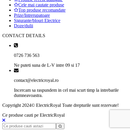
Cele mai cautate produse
Top produse recomandate
Prize/Intrerupatoare
Sigurante/blouri Electrice
Doze/dulii
CONTACT DETAILS
0726 736 563
Ne puteti suna de L-V intre 09 si 17
contact@electricroyal.ro
Incercam sa raspundem in cel mai scurt timp la intrebarile
dumneavoastra.
Copyright 2024© ElectricRoyal Toate drepturile sunt rezervate!
Ce produse cauti pe ElectricRoyal