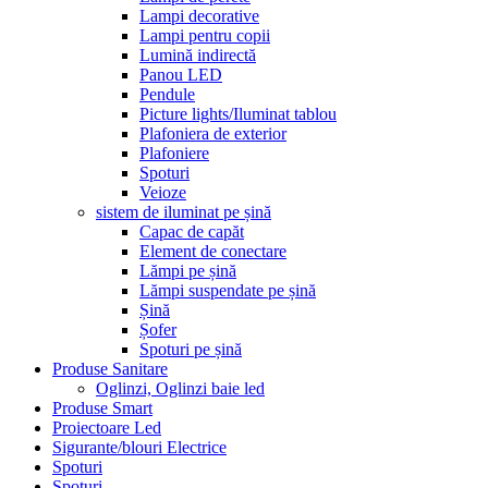
Lampi decorative
Lampi pentru copii
Lumină indirectă
Panou LED
Pendule
Picture lights/Iluminat tablou
Plafoniera de exterior
Plafoniere
Spoturi
Veioze
sistem de iluminat pe șină
Capac de capăt
Element de conectare
Lămpi pe șină
Lămpi suspendate pe șină
Șină
Șofer
Spoturi pe șină
Produse Sanitare
Oglinzi, Oglinzi baie led
Produse Smart
Proiectoare Led
Sigurante/blouri Electrice
Spoturi
Spoturi