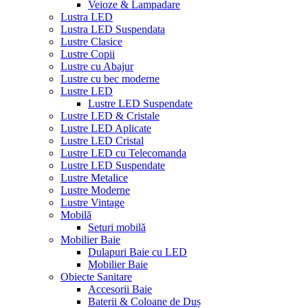
Veioze & Lampadare
Lustra LED
Lustra LED Suspendata
Lustre Clasice
Lustre Copii
Lustre cu Abajur
Lustre cu bec moderne
Lustre LED
Lustre LED Suspendate
Lustre LED & Cristale
Lustre LED Aplicate
Lustre LED Cristal
Lustre LED cu Telecomanda
Lustre LED Suspendate
Lustre Metalice
Lustre Moderne
Lustre Vintage
Mobilă
Seturi mobilă
Mobilier Baie
Dulapuri Baie cu LED
Mobilier Baie
Obiecte Sanitare
Accesorii Baie
Baterii & Coloane de Duș