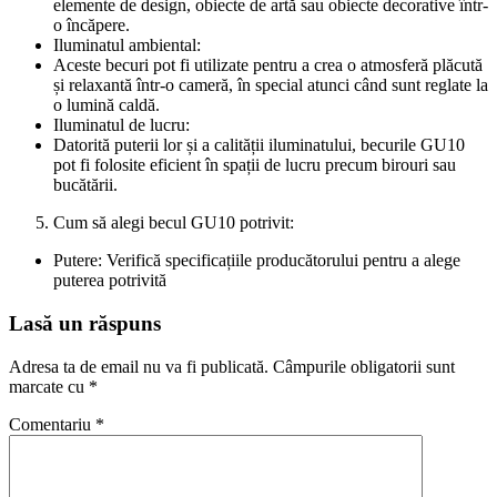
elemente de design, obiecte de artă sau obiecte decorative într-
o încăpere.
Iluminatul ambiental:
Aceste becuri pot fi utilizate pentru a crea o atmosferă plăcută
și relaxantă într-o cameră, în special atunci când sunt reglate la
o lumină caldă.
Iluminatul de lucru:
Datorită puterii lor și a calității iluminatului, becurile GU10
pot fi folosite eficient în spații de lucru precum birouri sau
bucătării.
Cum să alegi becul GU10 potrivit:
Putere: Verifică specificațiile producătorului pentru a alege
puterea potrivită
Lasă un răspuns
Adresa ta de email nu va fi publicată.
Câmpurile obligatorii sunt
marcate cu
*
Comentariu
*