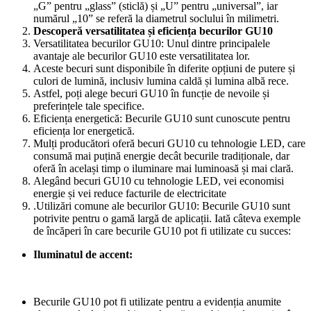
„G” pentru „glass” (sticlă) și „U” pentru „universal”, iar
numărul „10” se referă la diametrul soclului în milimetri.
Descoperă versatilitatea și eficiența becurilor GU10
Versatilitatea becurilor GU10: Unul dintre principalele
avantaje ale becurilor GU10 este versatilitatea lor.
Aceste becuri sunt disponibile în diferite opțiuni de putere și
culori de lumină, inclusiv lumina caldă și lumina albă rece.
Astfel, poți alege becuri GU10 în funcție de nevoile și
preferințele tale specifice.
Eficiența energetică: Becurile GU10 sunt cunoscute pentru
eficiența lor energetică.
Mulți producători oferă becuri GU10 cu tehnologie LED, care
consumă mai puțină energie decât becurile tradiționale, dar
oferă în același timp o iluminare mai luminoasă și mai clară.
Alegând becuri GU10 cu tehnologie LED, vei economisi
energie și vei reduce facturile de electricitate
.Utilizări comune ale becurilor GU10: Becurile GU10 sunt
potrivite pentru o gamă largă de aplicații. Iată câteva exemple
de încăperi în care becurile GU10 pot fi utilizate cu succes:
Iluminatul de accent:
Becurile GU10 pot fi utilizate pentru a evidenția anumite