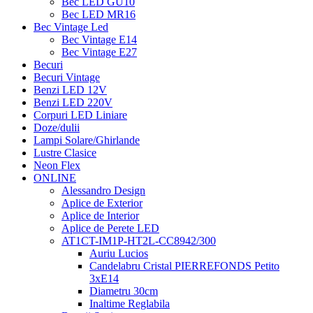
Bec LED GU10
Bec LED MR16
Bec Vintage Led
Bec Vintage E14
Bec Vintage E27
Becuri
Becuri Vintage
Benzi LED 12V
Benzi LED 220V
Corpuri LED Liniare
Doze/dulii
Lampi Solare/Ghirlande
Lustre Clasice
Neon Flex
ONLINE
Alessandro Design
Aplice de Exterior
Aplice de Interior
Aplice de Perete LED
AT1CT-IM1P-HT2L-CC8942/300
Auriu Lucios
Candelabru Cristal PIERREFONDS Petito
3xE14
Diametru 30cm
Inaltime Reglabila