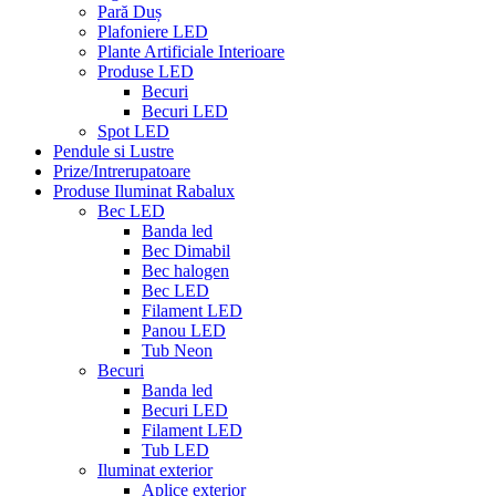
Pară Duș
Plafoniere LED
Plante Artificiale Interioare
Produse LED
Becuri
Becuri LED
Spot LED
Pendule si Lustre
Prize/Intrerupatoare
Produse Iluminat Rabalux
Bec LED
Banda led
Bec Dimabil
Bec halogen
Bec LED
Filament LED
Panou LED
Tub Neon
Becuri
Banda led
Becuri LED
Filament LED
Tub LED
Iluminat exterior
Aplice exterior