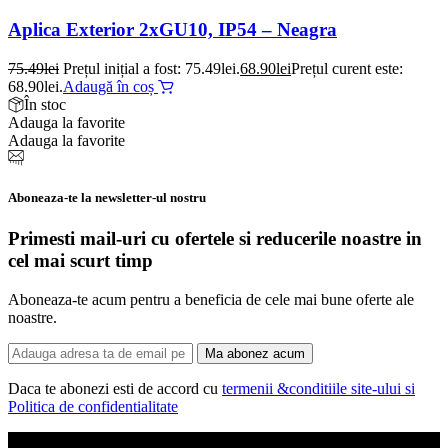
Aplica Exterior 2xGU10, IP54 – Neagra
75.49
lei
Prețul inițial a fost: 75.49lei.
68.90
lei
Prețul curent este:
68.90lei.
Adaugă în coș
În stoc
Adauga la favorite
Adauga la favorite
Aboneaza-te la newsletter-ul nostru
Primesti mail-uri cu ofertele si reducerile noastre in
cel mai scurt timp
Aboneaza-te acum pentru a beneficia de cele mai bune oferte ale
noastre.
Ma abonez acum
Daca te abonezi esti de accord cu
termenii &conditiile site-ului si
Politica de confidentialitate