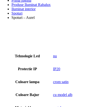
Prima pagină
Produse Iluminat Rabalux
Iluminat interior
Spoturi
Spoturi – Aurel
Tehnologie Led
nu
Protectie IP
IP20
Culoare lampa
crom satin
Culoare Bajur
cu model alb