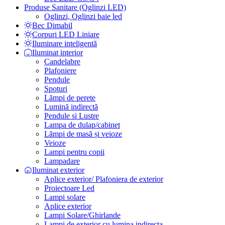
Produse Sanitare (Oglinzi LED)
Oglinzi, Oglinzi baie led
Bec Dimabil
Corpuri LED Liniare
Iluminare inteligentă
Iluminat interior
Candelabre
Plafoniere
Pendule
Spoturi
Lămpi de perete
Lumină indirectă
Pendule si Lustre
Lampa de dulap/cabinet
Lămpi de masă și veioze
Veioze
Lampi pentru copii
Lampadare
Iluminat exterior
Aplice exterior/ Plafoniera de exterior
Proiectoare Led
Lampi solare
Aplice exterior
Lampi Solare/Ghirlande
Lampi de exterior cu lumina indirecta