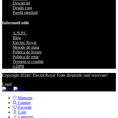
Descărcări
Detalii cont
Parolă pierdută
Informatii utile
A.N.P.C
Blog
Electric Royal
Metode de plata
Politica de livrare
Politica de retur
Termeni si conditii
GDPR
Copyright 2024© ElectricRoyal Toate drepturile sunt rezervate!
Legal
Magazin
Cautare
Favorite
Cont
Categorii