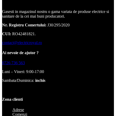
Corpuri de iluminat, led-uri, candelabre, plafoniere.
Gasesti in magazinul nostru o gama variata de produse electrice si
sanitare de la cei mai buni producatori.
Nr. Registru Comertului:
J30/295/2020
CUI:
RO42481821.
contact@electricroyal.ro
Ai nevoie de ajutor ?
0726 736 563
Luni – Vineri: 9:00-17:00
Sambata/Duminica:
inchis
Zona clienti
Adrese
Comenzi