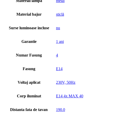
Material lampa
metal
Material bajur
sticlă
Surse luminoase incluse
nu
Garantie
1 ani
Numar Fasung
4
Fasung
E14
Voltaj aplicat
230V, 50Hz
Corp iluminat
E14 4x MAX 40
Distanta fata de tavan
190.0