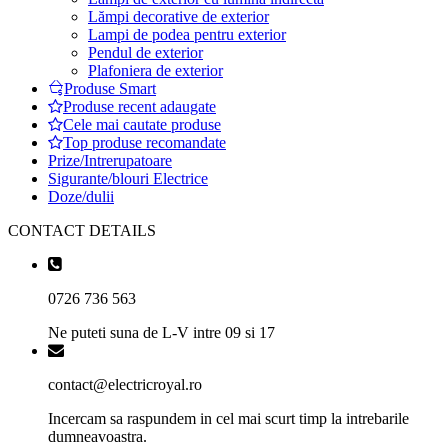
Lămpi decorative de exterior
Lampi de podea pentru exterior
Pendul de exterior
Plafoniera de exterior
Produse Smart
Produse recent adaugate
Cele mai cautate produse
Top produse recomandate
Prize/Intrerupatoare
Sigurante/blouri Electrice
Doze/dulii
CONTACT DETAILS
0726 736 563
Ne puteti suna de L-V intre 09 si 17
contact@electricroyal.ro
Incercam sa raspundem in cel mai scurt timp la intrebarile
dumneavoastra.