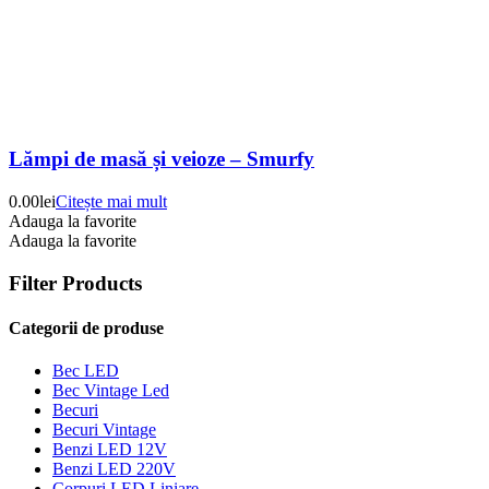
Lămpi de masă și veioze – Smurfy
0.00
lei
Citește mai mult
Adauga la favorite
Adauga la favorite
Filter Products
Categorii de produse
Bec LED
Bec Vintage Led
Becuri
Becuri Vintage
Benzi LED 12V
Benzi LED 220V
Corpuri LED Liniare