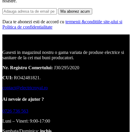
noastre.
Ma abonez acum
Daca te abonezi esti de accord cu
termenii &conditiile site-ului si
Politica de confidentialitate
Corpuri de iluminat, led-uri, candelabre, plafoniere.
Gasesti in magazinul nostru o gama variata de produse electrice si
sanitare de la cei mai buni producatori.
Nr. Registru Comertului:
J30/295/2020
CUI:
RO42481821.
contact@electricroyal.ro
Ai nevoie de ajutor ?
0726 736 563
Luni – Vineri: 9:00-17:00
Sambata/Duminica:
inchis