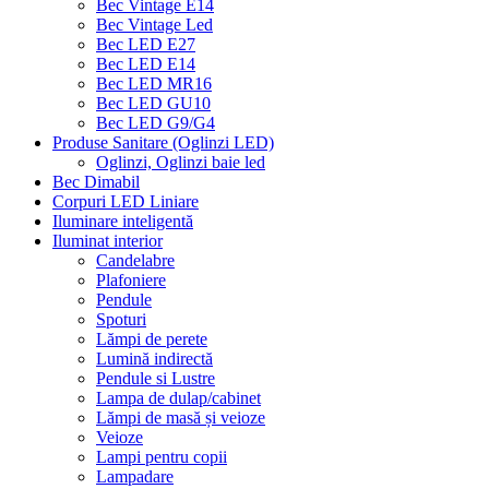
Bec Vintage E14
Bec Vintage Led
Bec LED E27
Bec LED E14
Bec LED MR16
Bec LED GU10
Bec LED G9/G4
Produse Sanitare (Oglinzi LED)
Oglinzi, Oglinzi baie led
Bec Dimabil
Corpuri LED Liniare
Iluminare inteligentă
Iluminat interior
Candelabre
Plafoniere
Pendule
Spoturi
Lămpi de perete
Lumină indirectă
Pendule si Lustre
Lampa de dulap/cabinet
Lămpi de masă și veioze
Veioze
Lampi pentru copii
Lampadare