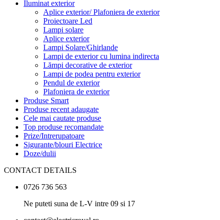
Iluminat exterior
Aplice exterior/ Plafoniera de exterior
Proiectoare Led
Lampi solare
Aplice exterior
Lampi Solare/Ghirlande
Lampi de exterior cu lumina indirecta
Lămpi decorative de exterior
Lampi de podea pentru exterior
Pendul de exterior
Plafoniera de exterior
Produse Smart
Produse recent adaugate
Cele mai cautate produse
Top produse recomandate
Prize/Intrerupatoare
Sigurante/blouri Electrice
Doze/dulii
CONTACT DETAILS
0726 736 563
Ne puteti suna de L-V intre 09 si 17