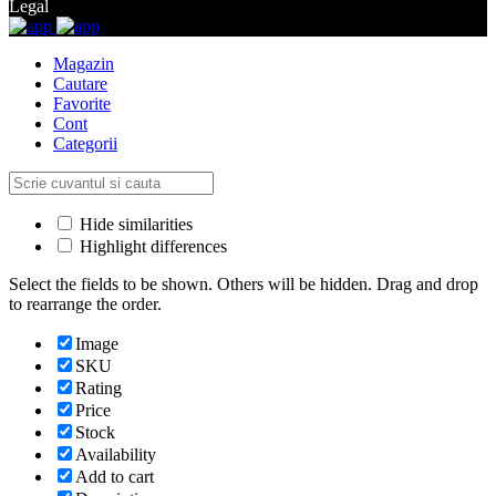
Legal
Magazin
Cautare
Favorite
Cont
Categorii
Hide similarities
Highlight differences
Select the fields to be shown. Others will be hidden. Drag and drop
to rearrange the order.
Image
SKU
Rating
Price
Stock
Availability
Add to cart