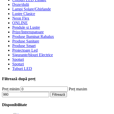
Doze/dulii
Lampi Solare/Ghirlande
Lustre Clasice
Neon Flex
ONLINE
Pendule si Lustre
Prize/Intrerupatoare
Produse Iluminat Rabalux
Produse Sanitare
Produse Smart
Proiectoare Led
Sigurante/blouri Electrice
Spoturi
Spoturi
Tuburi LED
Filtrează după preț
Preț minim
Preț maxim
Filtrează
Disponibilitate