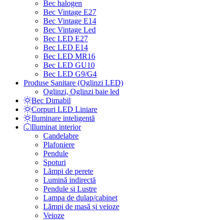
Bec halogen
Bec Vintage E27
Bec Vintage E14
Bec Vintage Led
Bec LED E27
Bec LED E14
Bec LED MR16
Bec LED GU10
Bec LED G9/G4
Produse Sanitare (Oglinzi LED)
Oglinzi, Oglinzi baie led
Bec Dimabil
Corpuri LED Liniare
Iluminare inteligentă
Iluminat interior
Candelabre
Plafoniere
Pendule
Spoturi
Lămpi de perete
Lumină indirectă
Pendule si Lustre
Lampa de dulap/cabinet
Lămpi de masă și veioze
Veioze