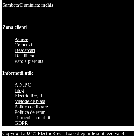
Sambata/Duminica:
inchis
Zona clienti
Adrese
Comenzi
Descărcări
Detalii cont
Parolă pierdută
Informatii utile
A.N.P.C
Blog
Electric Royal
Metode de plata
Politica de livrare
Politica de retur
Termeni si conditii
GDPR
Copyright 2024© ElectricRoyal Toate drepturile sunt rezervate!