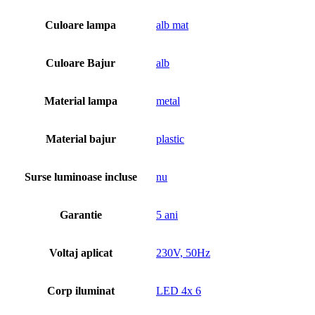
Culoare lampa
alb mat
Culoare Bajur
alb
Material lampa
metal
Material bajur
plastic
Surse luminoase incluse
nu
Garantie
5 ani
Voltaj aplicat
230V, 50Hz
Corp iluminat
LED 4x 6