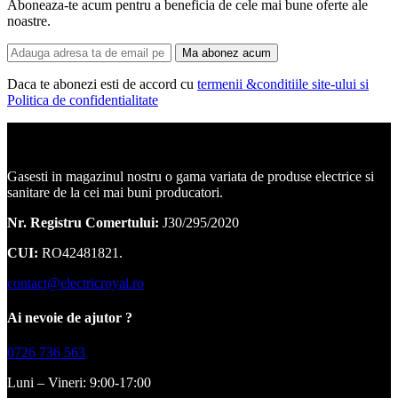
Aboneaza-te acum pentru a beneficia de cele mai bune oferte ale
noastre.
Ma abonez acum
Daca te abonezi esti de accord cu
termenii &conditiile site-ului si
Politica de confidentialitate
Corpuri de iluminat, led-uri, candelabre, plafoniere.
Gasesti in magazinul nostru o gama variata de produse electrice si
sanitare de la cei mai buni producatori.
Nr. Registru Comertului:
J30/295/2020
CUI:
RO42481821.
contact@electricroyal.ro
Ai nevoie de ajutor ?
0726 736 563
Luni – Vineri: 9:00-17:00