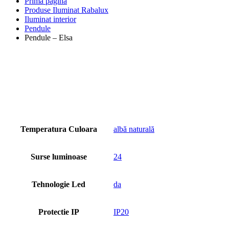
Prima pagină
Produse Iluminat Rabalux
Iluminat interior
Pendule
Pendule – Elsa
Temperatura Culoara
albă naturală
Surse luminoase
24
Tehnologie Led
da
Protectie IP
IP20