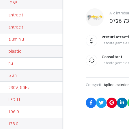
IP65
Ai o intreb
antracit
0726 7
antracit
Preturi atract
aluminiu
La toate gamele 
plastic
Consultant
nu
La toate gamele 
5 ani
Categorii:
Aplice exterio
230V, 50Hz
LED 11
106.0
175.0