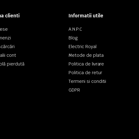
a clienti
Informatii utile
rese
A.N.P.C
menzi
Blog
cărcări
Electric Royal
alii cont
Metode de plata
olă pierdută
Politica de livrare
Politica de retur
Termeni si conditii
GDPR