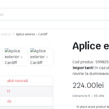
 exterior
Aplice exterior – Cardiff
Aplice e
Cod produs: 59982
Important!
în cazul
revine la dumneavoa
albă naturală
224.00
lei
11
Livrare in 5 – 10 zile
da
Iti place acest produs? A