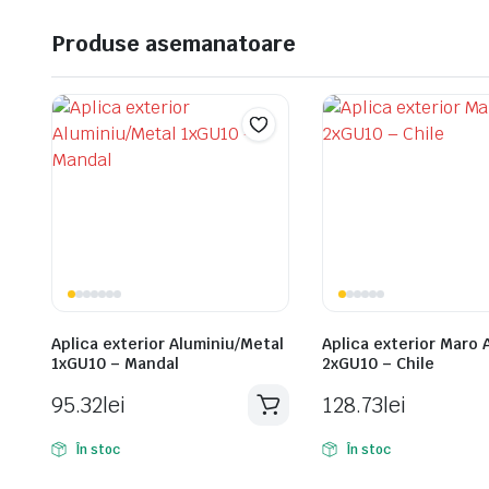
Produse asemanatoare
Aplica exterior Aluminiu/Metal
Aplica exterior Maro 
1xGU10 – Mandal
2xGU10 – Chile
95.32
lei
128.73
lei
În stoc
În stoc