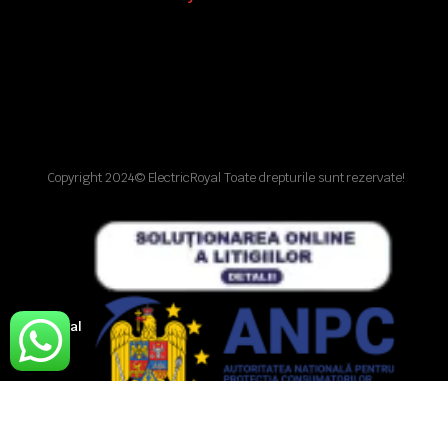
Copyright 2024© ElectricRoyal Toate drepturile sunt rezervate!
Legal