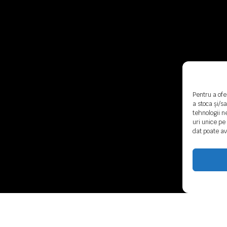
Pentru a ofe
a stoca și/s
tehnologii 
uri unice pe
dat poate av