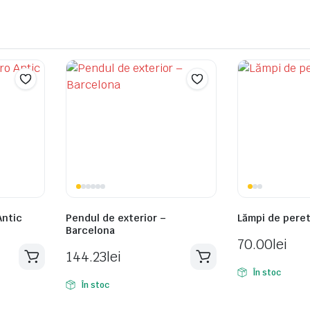
Antic
Pendul de exterior –
Lămpi de pere
Barcelona
70.00
lei
144.23
lei
În stoc
În stoc