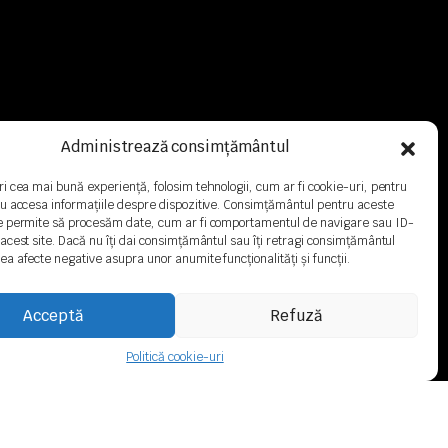
Administrează consimțământul
ri cea mai bună experiență, folosim tehnologii, cum ar fi cookie-uri, pentru
au accesa informațiile despre dispozitive. Consimțământul pentru aceste
ne permite să procesăm date, cum ar fi comportamentul de navigare sau ID-
 acest site. Dacă nu îți dai consimțământul sau îți retragi consimțământul
ea afecte negative asupra unor anumite funcționalități și funcții.
Acceptă
Refuză
Politică cookie-uri