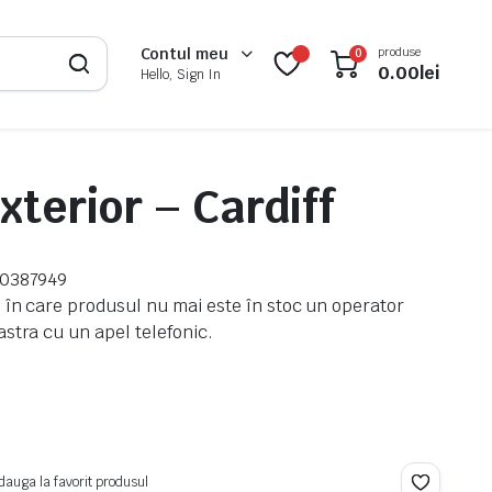
produse
Contul meu
0
0.00
lei
Hello, Sign In
xterior – Cardiff
50387949
 în care produsul nu mai este în stoc un operator
stra cu un apel telefonic.
dauga la favorit produsul