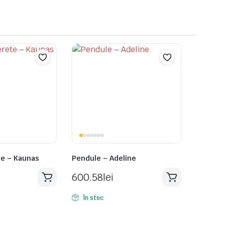
te – Kaunas
Pendule – Adeline
600.58
lei
În stoc