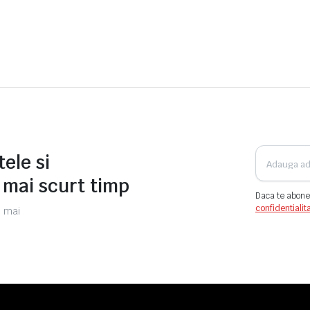
tele si
l mai scurt timp
Daca te abone
confidentialit
 mai