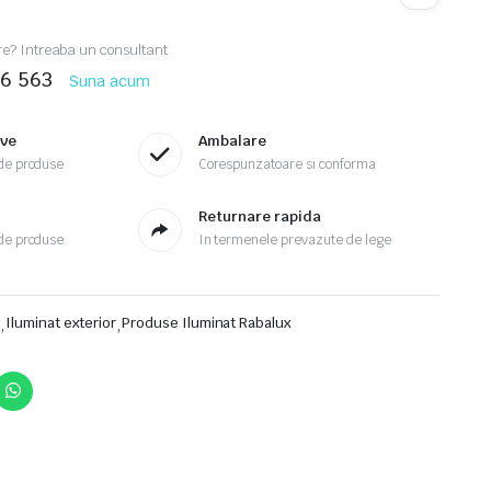
are? Intreaba un consultant
36 563
Suna acum
ive
Ambalare
de produse
Corespunzatoare si conforma
Returnare rapida
de produse
In termenele prevazute de lege
r
,
Iluminat exterior
,
Produse Iluminat Rabalux