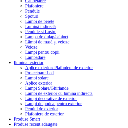
Candelabre
Plafoniere
Pendule
Spoturi
Lămpi de perete
Lumină indirectă
Pendule si Lustre
Lampa de dulap/cabinet
Lămpi de masă și veioze
Veioze
Lampi pentru copii
Lampadare
Iluminat exterior
Aplice exterior/ Plafoniera de exterior
Proiectoare Led
Lampi solare
Aplice exterior
Lampi Solare/Ghirlande
Lampi de exterior cu lumina indirecta
Lămpi decorative de exterior
Lampi de podea pentru exterior
Pendul de exterior
Plafoniera de exterior
Produse Smart
Produse recent adaugate