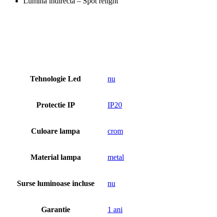
Lumină indirectă – Spot relight
Tehnologie Led
nu
Protectie IP
IP20
Culoare lampa
crom
Material lampa
metal
Surse luminoase incluse
nu
Garantie
1 ani