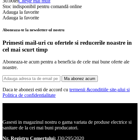
30.00
lei
Citește mai mult
Stoc indisponibil pentru comandă online
Adauga la favorite
Adauga la favorite
Aboneaza-te la newsletter-ul nostru
Primesti mail-uri cu ofertele si reducerile noastre in
cel mai scurt timp
Aboneaza-te acum pentru a beneficia de cele mai bune oferte ale
noastre.
Ma abonez acum
Daca te abonezi esti de accord cu
termenii &conditiile site-ului si
Politica de confidentialitate
Corpuri de iluminat, led-uri, candelabre, plafoniere.
Gasesti in magazinul nostru o gama variata de produse electrice si
sanitare de la cei mai buni producatori.
Nr. Registru Comertului:
J30/295/2020