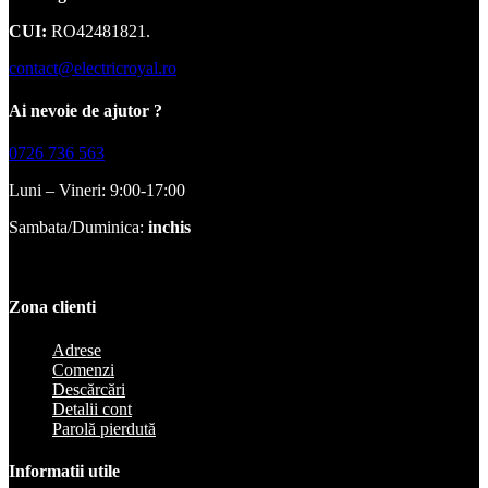
CUI:
RO42481821.
contact@electricroyal.ro
Ai nevoie de ajutor ?
0726 736 563
Luni – Vineri: 9:00-17:00
Sambata/Duminica:
inchis
Zona clienti
Adrese
Comenzi
Descărcări
Detalii cont
Parolă pierdută
Informatii utile