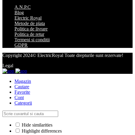
A.N.P.C
Blog
Electric Royal
Metode de plata
Politica de livrare
Politica de retur
Termeni si conditii
GDPR
Copyright 2024© ElectricRoyal Toate drepturile sunt rezervate!
Legal
Magazin
Cautare
Favorite
Cont
Categorii
Hide similarities
Highlight differences