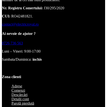
Nr. Registru Comertului:
J30/295/2020
CUI:
RO42481821.
contact@electricroyal.ro
Ai nevoie de ajutor ?
0726 736 563
Luni – Vineri: 9:00-17:00
Sambata/Duminica:
inchis
Zona clienti
Adrese
Comenzi
Descărcări
Detalii cont
Parolă pierdută