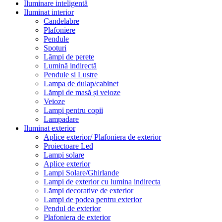
Iluminare inteligentă
Iluminat interior
Candelabre
Plafoniere
Pendule
Spoturi
Lămpi de perete
Lumină indirectă
Pendule si Lustre
Lampa de dulap/cabinet
Lămpi de masă și veioze
Veioze
Lampi pentru copii
Lampadare
Iluminat exterior
Aplice exterior/ Plafoniera de exterior
Proiectoare Led
Lampi solare
Aplice exterior
Lampi Solare/Ghirlande
Lampi de exterior cu lumina indirecta
Lămpi decorative de exterior
Lampi de podea pentru exterior
Pendul de exterior
Plafoniera de exterior