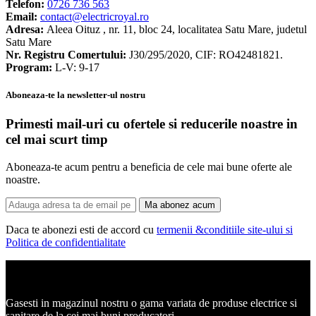
Telefon:
0726 736 563
Email:
contact@electricroyal.ro
Adresa:
Aleea Oituz , nr. 11, bloc 24, localitatea Satu Mare, judetul
Satu Mare
Nr. Registru Comertului:
J30/295/2020, CIF: RO42481821.
Program:
L-V: 9-17
Aboneaza-te la newsletter-ul nostru
Primesti mail-uri cu ofertele si reducerile noastre in
cel mai scurt timp
Aboneaza-te acum pentru a beneficia de cele mai bune oferte ale
noastre.
Ma abonez acum
Daca te abonezi esti de accord cu
termenii &conditiile site-ului si
Politica de confidentialitate
Corpuri de iluminat, led-uri, candelabre, plafoniere.
Gasesti in magazinul nostru o gama variata de produse electrice si
sanitare de la cei mai buni producatori.