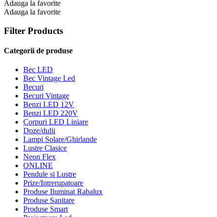
Adauga la favorite
Adauga la favorite
Filter Products
Categorii de produse
Bec LED
Bec Vintage Led
Becuri
Becuri Vintage
Benzi LED 12V
Benzi LED 220V
Corpuri LED Liniare
Doze/dulii
Lampi Solare/Ghirlande
Lustre Clasice
Neon Flex
ONLINE
Pendule si Lustre
Prize/Intrerupatoare
Produse Iluminat Rabalux
Produse Sanitare
Produse Smart