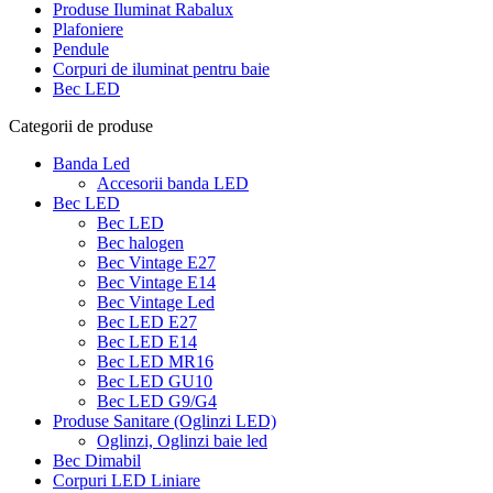
Produse Iluminat Rabalux
Plafoniere
Pendule
Corpuri de iluminat pentru baie
Bec LED
Categorii de produse
Banda Led
Accesorii banda LED
Bec LED
Bec LED
Bec halogen
Bec Vintage E27
Bec Vintage E14
Bec Vintage Led
Bec LED E27
Bec LED E14
Bec LED MR16
Bec LED GU10
Bec LED G9/G4
Produse Sanitare (Oglinzi LED)
Oglinzi, Oglinzi baie led
Bec Dimabil
Corpuri LED Liniare