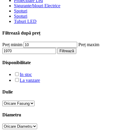
Proiectoare Led
Sigurante/blouri Electrice
Spoturi
Spoturi
Tuburi LED
Filtrează după preț
Preț minim
Preț maxim
Filtrează
Disponibilitate
In stoc
La vanzare
Dulie
Diametru