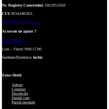
Nr. Registru Comertului:
J30/295/2020
CUI:
RO42481821.
contact@electricroyal.ro
Ai nevoie de ajutor ?
0726 736 563
Luni – Vineri: 9:00-17:00
Sambata/Duminica:
inchis
Zona clienti
Adrese
Comenzi
Descărcări
Detalii cont
Parolă pierdută