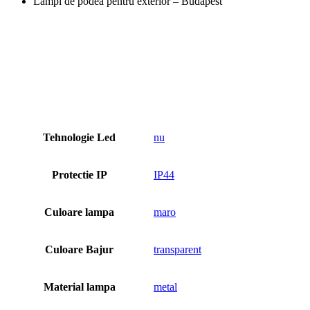
Lampi de podea pentru exterior – Budapest
Tehnologie Led
nu
Protectie IP
IP44
Culoare lampa
maro
Culoare Bajur
transparent
Material lampa
metal