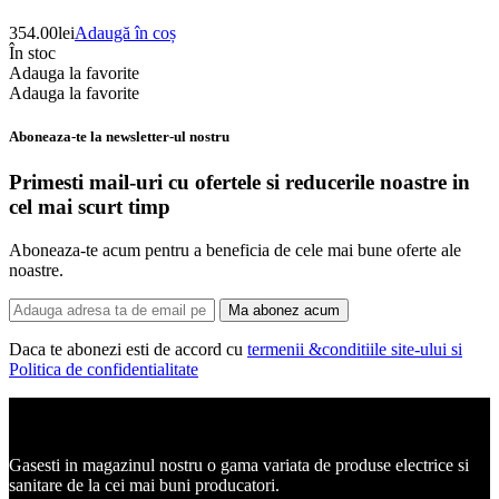
354.00
lei
Adaugă în coș
În stoc
Adauga la favorite
Adauga la favorite
Aboneaza-te la newsletter-ul nostru
Primesti mail-uri cu ofertele si reducerile noastre in
cel mai scurt timp
Aboneaza-te acum pentru a beneficia de cele mai bune oferte ale
noastre.
Ma abonez acum
Daca te abonezi esti de accord cu
termenii &conditiile site-ului si
Politica de confidentialitate
Corpuri de iluminat, led-uri, candelabre, plafoniere.
Gasesti in magazinul nostru o gama variata de produse electrice si
sanitare de la cei mai buni producatori.