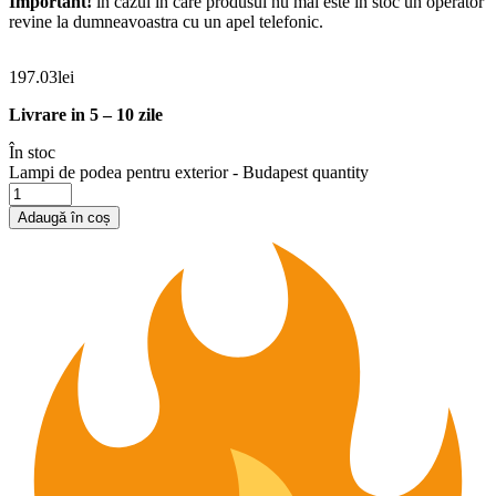
Important!
în cazul în care produsul nu mai este în stoc un operator
revine la dumneavoastra cu un apel telefonic.
197.03
lei
Livrare in 5 – 10 zile
În stoc
Lampi de podea pentru exterior - Budapest quantity
Adaugă în coș