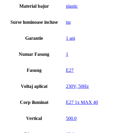
Material bajur
plastic
Surse luminoase incluse
nu
Garantie
1 ani
Numar Fasung
1
Fasung
E27
Voltaj aplicat
230V, 50Hz
Corp iluminat
E27 1x MAX 40
Vertical
500.0