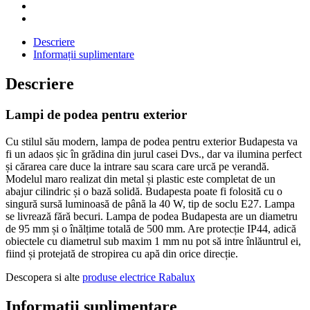
Descriere
Informații suplimentare
Descriere
Lampi de podea pentru exterior
Cu stilul său modern, lampa de podea pentru exterior Budapesta va
fi un adaos șic în grădina din jurul casei Dvs., dar va ilumina perfect
și cărarea care duce la intrare sau scara care urcă pe verandă.
Modelul maro realizat din metal și plastic este completat de un
abajur cilindric și o bază solidă. Budapesta poate fi folosită cu o
singură sursă luminoasă de până la 40 W, tip de soclu E27. Lampa
se livrează fără becuri. Lampa de podea Budapesta are un diametru
de 95 mm și o înălțime totală de 500 mm. Are protecție IP44, adică
obiectele cu diametrul sub maxim 1 mm nu pot să intre înlăuntrul ei,
fiind și protejată de stropirea cu apă din orice direcție.
Descopera si alte
produse electrice Rabalux
Informații suplimentare