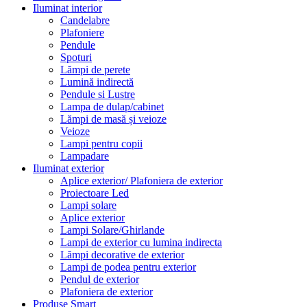
Iluminat interior
Candelabre
Plafoniere
Pendule
Spoturi
Lămpi de perete
Lumină indirectă
Pendule si Lustre
Lampa de dulap/cabinet
Lămpi de masă și veioze
Veioze
Lampi pentru copii
Lampadare
Iluminat exterior
Aplice exterior/ Plafoniera de exterior
Proiectoare Led
Lampi solare
Aplice exterior
Lampi Solare/Ghirlande
Lampi de exterior cu lumina indirecta
Lămpi decorative de exterior
Lampi de podea pentru exterior
Pendul de exterior
Plafoniera de exterior
Produse Smart