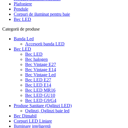
Plafoniere
Pendule
Corpuri de iluminat pentru baie
Bec LED
Categorii de produse
Banda Led
Accesorii banda LED
Bec LED
Bec LED
Bec halogen
Bec Vintage E27
Bec Vintage E14
Bec Vintage Led
Bec LED E27
Bec LED E14
Bec LED MR16
Bec LED GU10
Bec LED G9/G4
Produse Sanitare (Oglinzi LED)
Oglinzi, Oglinzi baie led
Bec Dimabil
Corpuri LED Liniare
Iluminare inteligentă