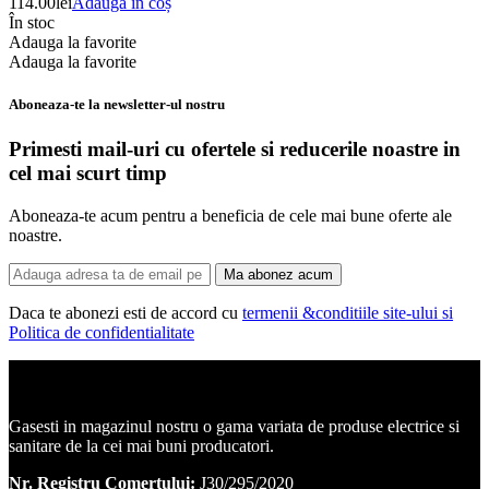
114.00
lei
Adaugă în coș
În stoc
Adauga la favorite
Adauga la favorite
Aboneaza-te la newsletter-ul nostru
Primesti mail-uri cu ofertele si reducerile noastre in
cel mai scurt timp
Aboneaza-te acum pentru a beneficia de cele mai bune oferte ale
noastre.
Ma abonez acum
Daca te abonezi esti de accord cu
termenii &conditiile site-ului si
Politica de confidentialitate
Corpuri de iluminat, led-uri, candelabre, plafoniere.
Gasesti in magazinul nostru o gama variata de produse electrice si
sanitare de la cei mai buni producatori.
Nr. Registru Comertului:
J30/295/2020