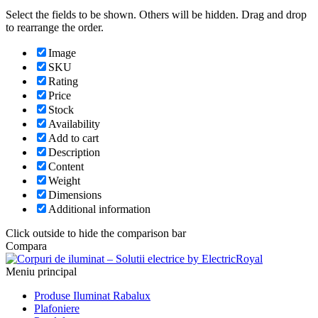
Select the fields to be shown. Others will be hidden. Drag and drop
to rearrange the order.
Image
SKU
Rating
Price
Stock
Availability
Add to cart
Description
Content
Weight
Dimensions
Additional information
Click outside to hide the comparison bar
Compara
Meniu principal
Produse Iluminat Rabalux
Plafoniere