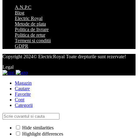
A.N.P.C
Blog
Electric Royal
Metode de plata
Politica de livrare
Politica de retur
Termeni si conditii
GDPR
Copyright 2024© ElectricRoyal Toate drepturile sunt rezervate!
Legal
Magazin
Cautare
Favorite
Cont
Categorii
Hide similarities
Highlight differences