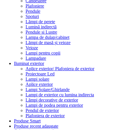
Candelabre
Plafoniere
Pendule
Spoturi
Lămpi de perete
Lumină indirectă
Pendule si Lustre
Lampa de dulap/cabinet
Lămpi de masă și veioze
Veioze
Lampi pentru copii
Lampadare
Iluminat exterior
Aplice exterior/ Plafoniera de exterior
Proiectoare Led
Lampi solare
Aplice exterior
Lampi Solare/Ghirlande
Lampi de exterior cu lumina indirecta
Lămpi decorative de exterior
Lampi de podea pentru exterior
Pendul de exterior
Plafoniera de exterior
Produse Smart
Produse recent adaugate