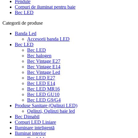
Pendule
Corpuri de iluminat pentru baie
Bec LED
Categorii de produse
Banda Led
Accesorii banda LED
Bec LED
Bec LED
Bec halogen
Bec Vintage E27
Bec Vintage E14
Bec Vintage Led
Bec LED E27
Bec LED E14
Bec LED MR16
Bec LED GU10
Bec LED G9/G4
Produse Sanitare (Oglinzi LED)
Oglinzi, Oglinzi baie led
Bec Dimabil
Corpuri LED Liniare
Iluminare inteligentă
Iluminat interior