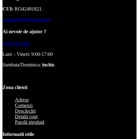
CUI:
RO42481821.
contact@electricroyal.ro
Ai nevoie de ajutor ?
0726 736 563
Luni – Vineri: 9:00-17:00
Sambata/Duminica:
inchis
Zona clienti
Adrese
Comenzi
Descărcări
Detalii cont
Parolă pierdută
Informatii utile