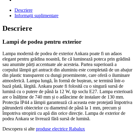
Descriere
Informații suplimentare
Descriere
Lampi de podea pentru exterior
Lampa modernă de podea de exterior Ankara poate fi un adaos
elegant pentru grădina noastră, fie că luminează poteca prin grădină
sau anumite părți accentuate ale acesteia. Partea superioară a
corpului lămpii gri antracit din aluminiu este completată de un abajur
din plastic transparent cu dungi proeminente, care oferă o iluminare
atmosferică. Lampa lungă, în formă de buștean, se termină într-o
bază plată, lărgită. Ankara poate fi folosită cu o singură sursă de
lumină cu o putere de până la 12 W, tip soclu E27. Lampa exterioară
are o înălțime de 740 mm și o adâncime de instalare de 130 mm.
Protecția IP44 a lămpii garantează că aceasta este protejată împotriva
pătrunderii obiectelor cu diametrul de până la 1 mm, precum și
împotriva stropirii cu apă din orice direcție. Lampa de exterior de
podea Ankara se livrează fără sursă de lumină.
Descopera si alte
produse electrice Rabalux