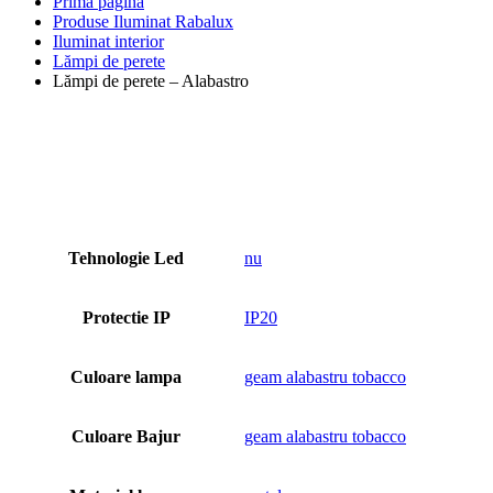
Prima pagină
Produse Iluminat Rabalux
Iluminat interior
Lămpi de perete
Lămpi de perete – Alabastro
Tehnologie Led
nu
Protectie IP
IP20
Culoare lampa
geam alabastru tobacco
Culoare Bajur
geam alabastru tobacco