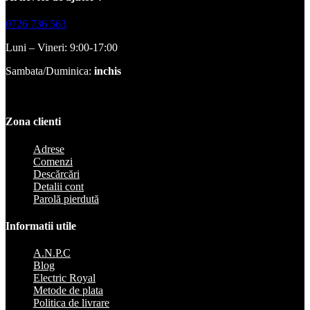
0726 736 563
Luni – Vineri: 9:00-17:00
Sambata/Duminica:
inchis
Zona clienti
Adrese
Comenzi
Descărcări
Detalii cont
Parolă pierdută
Informatii utile
A.N.P.C
Blog
Electric Royal
Metode de plata
Politica de livrare