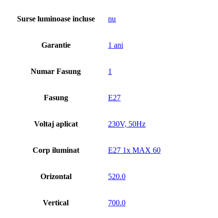
Surse luminoase incluse
nu
Garantie
1 ani
Numar Fasung
1
Fasung
E27
Voltaj aplicat
230V, 50Hz
Corp iluminat
E27 1x MAX 60
Orizontal
520.0
Vertical
700.0