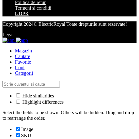
Politica de retur
Termeni si conditii
GDPR
Copyright 2024© ElectricRoyal Toate drepturile sunt rezervate!
Legal
Magazin
Cautare
Favorite
Cont
Categorii
Hide similarities
Highlight differences
Select the fields to be shown. Others will be hidden. Drag and drop
to rearrange the order.
Image
SKU