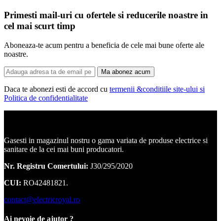
Primesti mail-uri cu ofertele si reducerile noastre in
cel mai scurt timp
Aboneaza-te acum pentru a beneficia de cele mai bune oferte ale
noastre.
Ma abonez acum
Daca te abonezi esti de accord cu
termenii &conditiile site-ului si
Politica de confidentialitate
Corpuri de iluminat, led-uri, candelabre, plafoniere.
Gasesti in magazinul nostru o gama variata de produse electrice si
sanitare de la cei mai buni producatori.
Nr. Registru Comertului:
J30/295/2020
CUI:
RO42481821.
contact@electricroyal.ro
Ai nevoie de ajutor ?