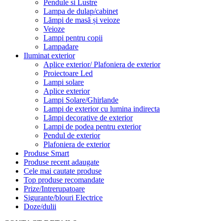
Pendule si Lustre
Lampa de dulap/cabinet
Lămpi de masă și veioze
Veioze
Lampi pentru copii
Lampadare
Iluminat exterior
Aplice exterior/ Plafoniera de exterior
Proiectoare Led
Lampi solare
Aplice exterior
Lampi Solare/Ghirlande
Lampi de exterior cu lumina indirecta
Lămpi decorative de exterior
Lampi de podea pentru exterior
Pendul de exterior
Plafoniera de exterior
Produse Smart
Produse recent adaugate
Cele mai cautate produse
Top produse recomandate
Prize/Intrerupatoare
Sigurante/blouri Electrice
Doze/dulii