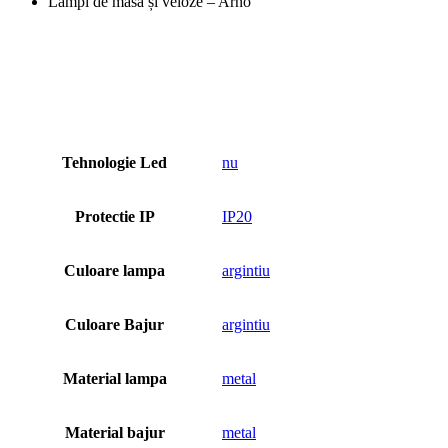
Lămpi de masă și veioze – Arno
Tehnologie Led
nu
Protectie IP
IP20
Culoare lampa
argintiu
Culoare Bajur
argintiu
Material lampa
metal
Material bajur
metal