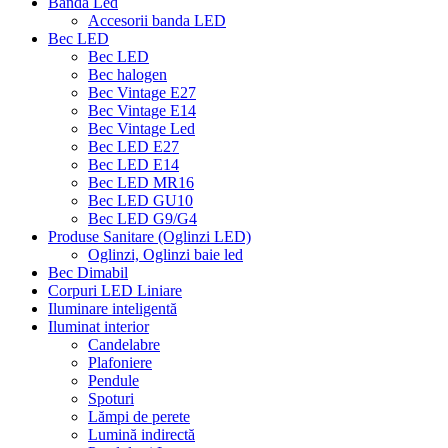
Banda Led
Accesorii banda LED
Bec LED
Bec LED
Bec halogen
Bec Vintage E27
Bec Vintage E14
Bec Vintage Led
Bec LED E27
Bec LED E14
Bec LED MR16
Bec LED GU10
Bec LED G9/G4
Produse Sanitare (Oglinzi LED)
Oglinzi, Oglinzi baie led
Bec Dimabil
Corpuri LED Liniare
Iluminare inteligentă
Iluminat interior
Candelabre
Plafoniere
Pendule
Spoturi
Lămpi de perete
Lumină indirectă