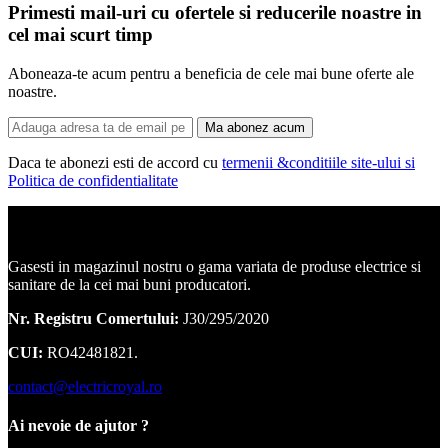
Primesti mail-uri cu ofertele si reducerile noastre in
cel mai scurt timp
Aboneaza-te acum pentru a beneficia de cele mai bune oferte ale
noastre.
Ma abonez acum
Daca te abonezi esti de accord cu
termenii &conditiile site-ului si
Politica de confidentialitate
Corpuri de iluminat, led-uri, candelabre, plafoniere.
Gasesti in magazinul nostru o gama variata de produse electrice si
sanitare de la cei mai buni producatori.
Nr. Registru Comertului:
J30/295/2020
CUI:
RO42481821.
contact@electricroyal.ro
Ai nevoie de ajutor ?