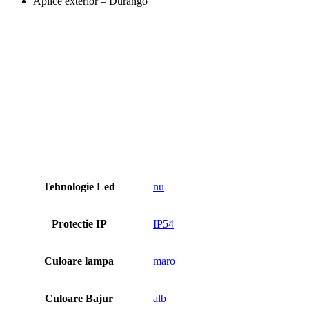
Aplice exterior – Durango
Tehnologie Led
nu
Protectie IP
IP54
Culoare lampa
maro
Culoare Bajur
alb