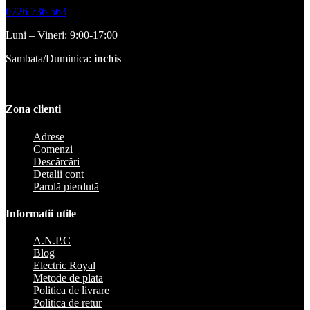
0726 736 563
Luni – Vineri: 9:00-17:00
Sambata/Duminica:
inchis
Zona clienti
Adrese
Comenzi
Descărcări
Detalii cont
Parolă pierdută
Informatii utile
A.N.P.C
Blog
Electric Royal
Metode de plata
Politica de livrare
Politica de retur