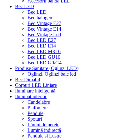
Accesorii banda LED
Bec LED
Bec LED
Bec halogen
Bec Vintage E27
Bec Vintage E14
Bec Vintage Led
Bec LED E27
Bec LED E14
Bec LED MR16
Bec LED GU10
Bec LED G9/G4
Produse Sanitare (Oglinzi LED)
Oglinzi, Oglinzi baie led
Bec Dimabil
Corpuri LED Liniare
Iluminare inteligentă
Iluminat interior
Candelabre
Plafoniere
Pendule
Spoturi
Lămpi de perete
Lumină indirectă
Pendule si Lustre