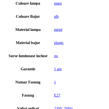
Culoare lampa
maro
Culoare Bajur
alb
Material lampa
metal
Material bajur
plastic
Surse luminoase incluse
nu
Garantie
1 ani
Numar Fasung
1
Fasung
E27
Voltaj aplicat
230V, 50Hz