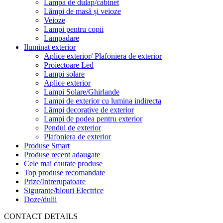
Lampa de dulap/cabinet
Lămpi de masă și veioze
Veioze
Lampi pentru copii
Lampadare
Iluminat exterior
Aplice exterior/ Plafoniera de exterior
Proiectoare Led
Lampi solare
Aplice exterior
Lampi Solare/Ghirlande
Lampi de exterior cu lumina indirecta
Lămpi decorative de exterior
Lampi de podea pentru exterior
Pendul de exterior
Plafoniera de exterior
Produse Smart
Produse recent adaugate
Cele mai cautate produse
Top produse recomandate
Prize/Intrerupatoare
Sigurante/blouri Electrice
Doze/dulii
CONTACT DETAILS