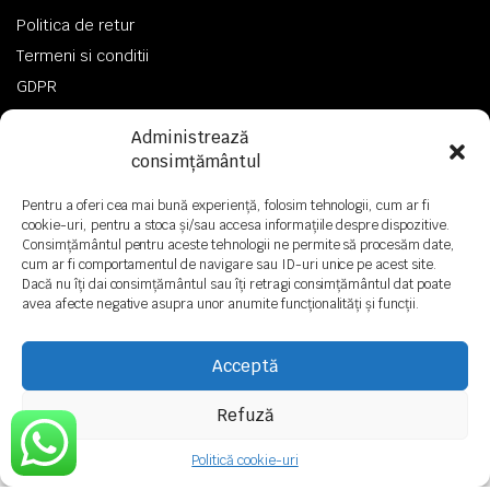
Politica de retur
Termeni si conditii
GDPR
Administrează
consimțământul
Pentru a oferi cea mai bună experiență, folosim tehnologii, cum ar fi
Copyright 2024© ElectricRoyal Toate drepturile sunt rezervate!
cookie-uri, pentru a stoca și/sau accesa informațiile despre dispozitive.
Consimțământul pentru aceste tehnologii ne permite să procesăm date,
cum ar fi comportamentul de navigare sau ID-uri unice pe acest site.
Dacă nu îți dai consimțământul sau îți retragi consimțământul dat poate
avea afecte negative asupra unor anumite funcționalități și funcții.
Acceptă
Legal
Refuză
Politică cookie-uri
MAGAZIN
CAUTARE
FAVORITE
CONT
CATEGORII