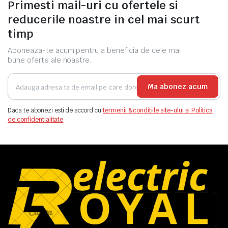
Primesti mail-uri cu ofertele si
reducerile noastre in cel mai scurt
timp
Aboneaza-te acum pentru a beneficia de cele mai
bune oferte ale noastre.
Ma abonez acum
Daca te abonezi esti de accord cu
termenii &conditiile site-ului si Politica
de confidentialitate