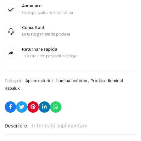
Ambalare
Corespunzatoare si conforma
Consultant
La toate gamele de produse
Returnare rapida
In termenele prevazute de lege
,
,
Categorii:
Aplice exterior
Iluminat exterior
Produse Iluminat
Rabalux
Descriere
Informații suplimentare