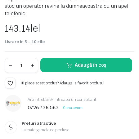
stoc un operator revine la dumneavoastra cu un apel
telefonic.
143.14
lei
Livrare in 5 – 10 zile
Aplice
Adaugă în coș
exterior
-
Bonn
quantity
Iti place acest produs? Adauga la favorit produsul
Ai o intrebare? Intreaba un consultant
0726 736 563
Suna acum
Preturi atractive
La toate gamele de produse