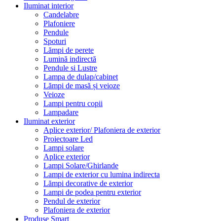
Iluminat interior
Candelabre
Plafoniere
Pendule
Spoturi
Lămpi de perete
Lumină indirectă
Pendule si Lustre
Lampa de dulap/cabinet
Lămpi de masă și veioze
Veioze
Lampi pentru copii
Lampadare
Iluminat exterior
Aplice exterior/ Plafoniera de exterior
Proiectoare Led
Lampi solare
Aplice exterior
Lampi Solare/Ghirlande
Lampi de exterior cu lumina indirecta
Lămpi decorative de exterior
Lampi de podea pentru exterior
Pendul de exterior
Plafoniera de exterior
Produse Smart