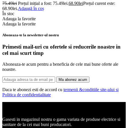
75.49
lei
Prețul inițial a fost: 75.49lei.
68.90
lei
Prețul curent este:
68.90lei.
Adaugă în coș
În stoc
Adauga la favorite
Adauga la favorite
Aboneaza-te la newsletter-ul nostru
Primesti mail-uri cu ofertele si reducerile noastre in
cel mai scurt timp
Aboneaza-te acum pentru a beneficia de cele mai bune oferte ale
noastre.
Ma abonez acum
Daca te abonezi esti de accord cu
termenii &conditiile site-ului si
Politica de confidentialitate
Corpuri de iluminat, led-uri, candelabre, plafoniere.
Gasesti in magazinul nostru o gama variata de produse electrice si
sanitare de la cei mai buni producatori.