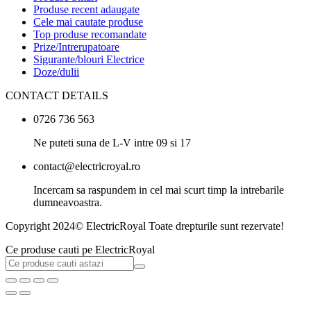
Produse recent adaugate
Cele mai cautate produse
Top produse recomandate
Prize/Intrerupatoare
Sigurante/blouri Electrice
Doze/dulii
CONTACT DETAILS
0726 736 563
Ne puteti suna de L-V intre 09 si 17
contact@electricroyal.ro
Incercam sa raspundem in cel mai scurt timp la intrebarile
dumneavoastra.
Copyright 2024© ElectricRoyal Toate drepturile sunt rezervate!
Ce produse cauti pe ElectricRoyal