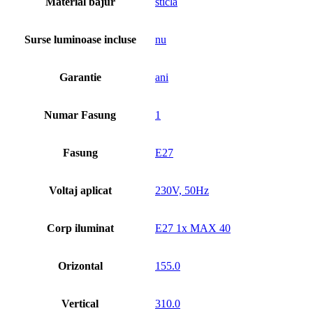
Material bajur
sticlă
Surse luminoase incluse
nu
Garantie
ani
Numar Fasung
1
Fasung
E27
Voltaj aplicat
230V, 50Hz
Corp iluminat
E27 1x MAX 40
Orizontal
155.0
Vertical
310.0