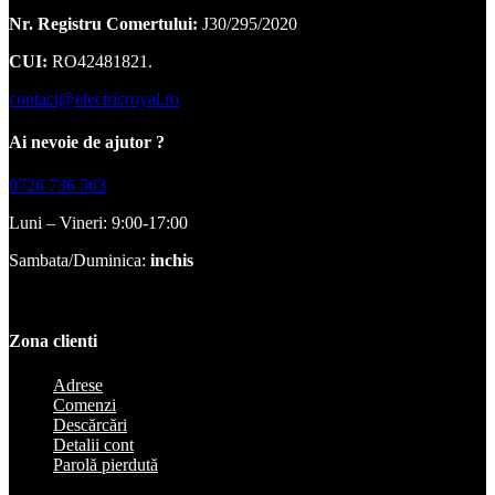
Nr. Registru Comertului:
J30/295/2020
CUI:
RO42481821.
contact@electricroyal.ro
Ai nevoie de ajutor ?
0726 736 563
Luni – Vineri: 9:00-17:00
Sambata/Duminica:
inchis
Zona clienti
Adrese
Comenzi
Descărcări
Detalii cont
Parolă pierdută