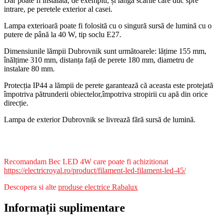
Dar poate fi instalată, de exemplu, și lângă scările care duc spre
intrare, pe peretele exterior al casei.
Lampa exterioară poate fi folosită cu o singură sursă de lumină cu o
putere de până la 40 W, tip soclu E27.
Dimensiunile lămpii Dubrovnik sunt următoarele: lățime 155 mm,
înălțime 310 mm, distanța față de perete 180 mm, diametru de
instalare 80 mm.
Protecția IP44 a lămpii de perete garantează că aceasta este protejată
împotriva pătrunderii obiectelor,împotriva stropirii cu apă din orice
direcție.
Lampa de exterior Dubrovnik se livrează fără sursă de lumină.
https://www.facebook.com/photo/?
fbid=698218352325353&set=pb.100064115829057.-2207520000&l
Recomandam Bec LED 4W care poate fi achizitionat
https://electricroyal.ro/product/filament-led-filament-led-45/
Descopera si alte
produse electrice Rabalux
Informații suplimentare