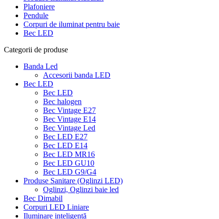
Plafoniere
Pendule
Corpuri de iluminat pentru baie
Bec LED
Categorii de produse
Banda Led
Accesorii banda LED
Bec LED
Bec LED
Bec halogen
Bec Vintage E27
Bec Vintage E14
Bec Vintage Led
Bec LED E27
Bec LED E14
Bec LED MR16
Bec LED GU10
Bec LED G9/G4
Produse Sanitare (Oglinzi LED)
Oglinzi, Oglinzi baie led
Bec Dimabil
Corpuri LED Liniare
Iluminare inteligentă