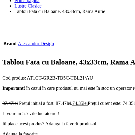
Prima pagină
Lustre Clasice
Tablou Fata cu Baloane, 43x33cm, Rama Aurie
Brand
Alessandro Design
Tablou Fata cu Baloane, 43x33cm, Rama A
Cod produs: AT1CT-GR2B-TB5C-TBL21/AU
Important!
în cazul în care produsul nu mai este în stoc un operator 
87.47
lei
Prețul inițial a fost: 87.47lei.
74.35
lei
Prețul curent este: 74.35l
Livrare in 5-7 zile lucratoare !
Iti place acest produs? Adauga la favorit produsul
Adauga la favorite