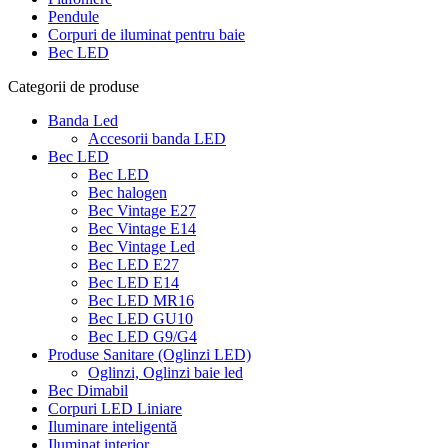
Pendule
Corpuri de iluminat pentru baie
Bec LED
Categorii de produse
Banda Led
Accesorii banda LED
Bec LED
Bec LED
Bec halogen
Bec Vintage E27
Bec Vintage E14
Bec Vintage Led
Bec LED E27
Bec LED E14
Bec LED MR16
Bec LED GU10
Bec LED G9/G4
Produse Sanitare (Oglinzi LED)
Oglinzi, Oglinzi baie led
Bec Dimabil
Corpuri LED Liniare
Iluminare inteligentă
Iluminat interior