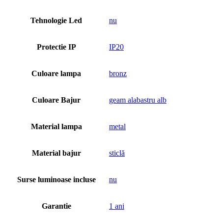
Tehnologie Led
nu
Protectie IP
IP20
Culoare lampa
bronz
Culoare Bajur
geam alabastru alb
Material lampa
metal
Material bajur
sticlă
Surse luminoase incluse
nu
Garantie
1 ani