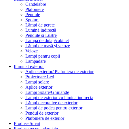
Candelabre
Plafoniere
Pendule
Spoturi
Lămpi de perete
Lumină indirectă
Pendule si Lustre
Lampa de dulap/cabinet
Lămpi de masă și veioze
Veioze
Lampi pentru copii
Lampadare
Iluminat exterior
Aplice exterior/ Plafoniera de exterior
Proiectoare Led
Lampi solare
Aplice exterior
Lampi Solare/Ghirlande
Lampi de exterior cu lumina indirecta
Lămpi decorative de exterior
Lampi de podea pentru exterior
Pendul de exterior
Plafoniera de exterior
Produse Smart
Produse recent adaugate