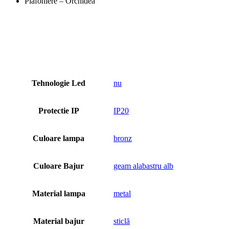
Plafoniere – Orchidea
Tehnologie Led
nu
Protectie IP
IP20
Culoare lampa
bronz
Culoare Bajur
geam alabastru alb
Material lampa
metal
Material bajur
sticlă