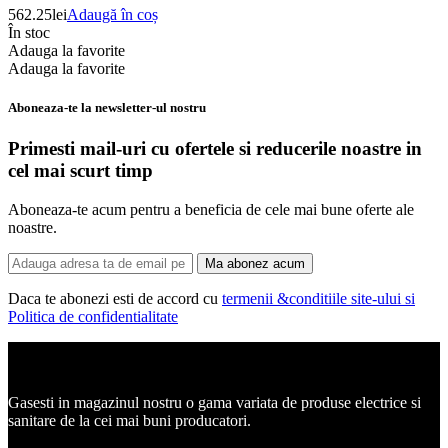
562.25
lei
Adaugă în coș
În stoc
Adauga la favorite
Adauga la favorite
Aboneaza-te la newsletter-ul nostru
Primesti mail-uri cu ofertele si reducerile noastre in
cel mai scurt timp
Aboneaza-te acum pentru a beneficia de cele mai bune oferte ale
noastre.
Ma abonez acum
Daca te abonezi esti de accord cu
termenii &conditiile site-ului si
Politica de confidentialitate
Corpuri de iluminat, led-uri, candelabre, plafoniere.
Gasesti in magazinul nostru o gama variata de produse electrice si
sanitare de la cei mai buni producatori.