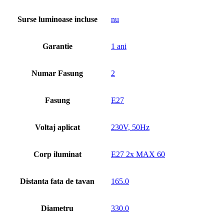
Surse luminoase incluse
nu
Garantie
1 ani
Numar Fasung
2
Fasung
E27
Voltaj aplicat
230V, 50Hz
Corp iluminat
E27 2x MAX 60
Distanta fata de tavan
165.0
Diametru
330.0