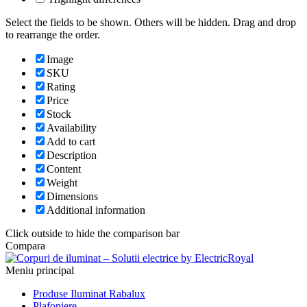
Select the fields to be shown. Others will be hidden. Drag and drop
to rearrange the order.
Image
SKU
Rating
Price
Stock
Availability
Add to cart
Description
Content
Weight
Dimensions
Additional information
Click outside to hide the comparison bar
Compara
Meniu principal
Produse Iluminat Rabalux
Plafoniere