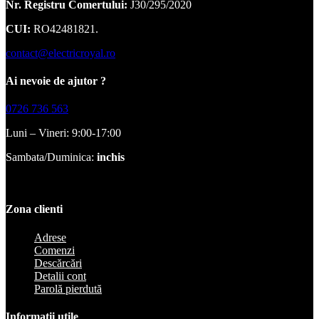
Nr. Registru Comertului:
J30/295/2020
CUI:
RO42481821.
contact@electricroyal.ro
Ai nevoie de ajutor ?
0726 736 563
Luni – Vineri: 9:00-17:00
Sambata/Duminica:
inchis
Zona clienti
Adrese
Comenzi
Descărcări
Detalii cont
Parolă pierdută
Informatii utile