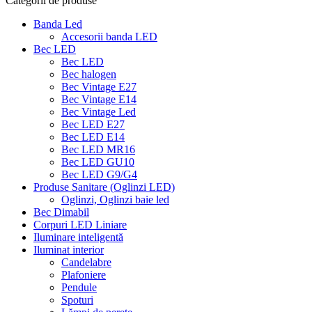
Categorii de produse
Banda Led
Accesorii banda LED
Bec LED
Bec LED
Bec halogen
Bec Vintage E27
Bec Vintage E14
Bec Vintage Led
Bec LED E27
Bec LED E14
Bec LED MR16
Bec LED GU10
Bec LED G9/G4
Produse Sanitare (Oglinzi LED)
Oglinzi, Oglinzi baie led
Bec Dimabil
Corpuri LED Liniare
Iluminare inteligentă
Iluminat interior
Candelabre
Plafoniere
Pendule
Spoturi