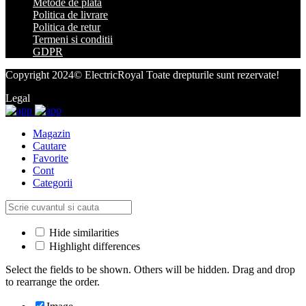
Metode de plata
Politica de livrare
Politica de retur
Termeni si conditii
GDPR
Copyright 2024© ElectricRoyal Toate drepturile sunt rezervate!
Legal
Magazin
Cautare
Favorite
Cont
Categorii
Hide similarities
Highlight differences
Select the fields to be shown. Others will be hidden. Drag and drop
to rearrange the order.