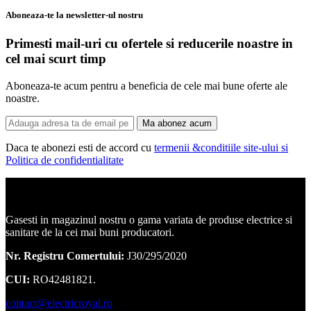
Aboneaza-te la newsletter-ul nostru
Primesti mail-uri cu ofertele si reducerile noastre in
cel mai scurt timp
Aboneaza-te acum pentru a beneficia de cele mai bune oferte ale
noastre.
Ma abonez acum
Daca te abonezi esti de accord cu
termenii &conditiile site-ului si
Politica de confidentialitate
Corpuri de iluminat, led-uri, candelabre, plafoniere.
Gasesti in magazinul nostru o gama variata de produse electrice si
sanitare de la cei mai buni producatori.
Nr. Registru Comertului:
J30/295/2020
CUI:
RO42481821.
contact@electricroyal.ro