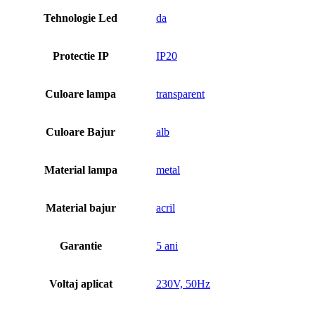
Tehnologie Led
da
Protectie IP
IP20
Culoare lampa
transparent
Culoare Bajur
alb
Material lampa
metal
Material bajur
acril
Garantie
5 ani
Voltaj aplicat
230V, 50Hz