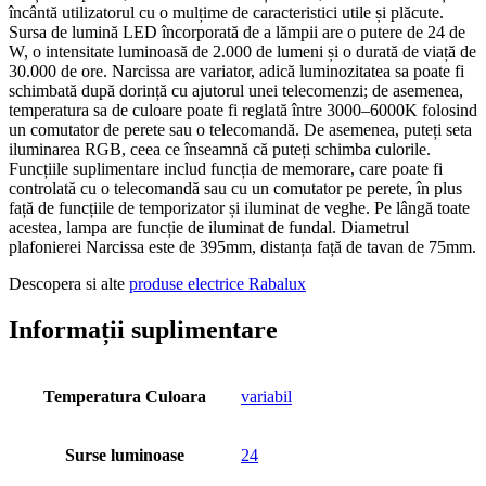
încântă utilizatorul cu o mulțime de caracteristici utile și plăcute.
Sursa de lumină LED încorporată de a lămpii are o putere de 24 de
W, o intensitate luminoasă de 2.000 de lumeni și o durată de viață de
30.000 de ore. Narcissa are variator, adică luminozitatea sa poate fi
schimbată după dorință cu ajutorul unei telecomenzi; de asemenea,
temperatura sa de culoare poate fi reglată între 3000
–
6000K folosind
un comutator de perete sau o telecomandă. De asemenea, puteți seta
iluminarea RGB, ceea ce înseamnă că puteți schimba culorile.
Funcțiile suplimentare includ funcția de memorare, care poate fi
controlată cu o telecomandă sau cu un comutator pe perete, în plus
față de funcțiile de temporizator și iluminat de veghe. Pe lângă toate
acestea, lampa are funcție de iluminat de fundal. Diametrul
plafonierei Narcissa este de 395mm, distanța față de tavan de 75mm.
Descopera si alte
produse electrice Rabalux
Informații suplimentare
Temperatura Culoara
variabil
Surse luminoase
24