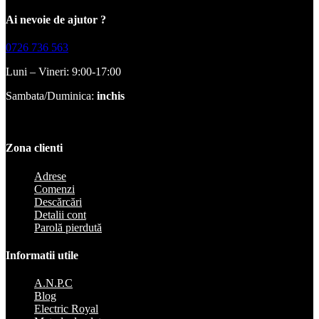
Ai nevoie de ajutor ?
0726 736 563
Luni – Vineri: 9:00-17:00
Sambata/Duminica:
inchis
Zona clienti
Adrese
Comenzi
Descărcări
Detalii cont
Parolă pierdută
Informatii utile
A.N.P.C
Blog
Electric Royal