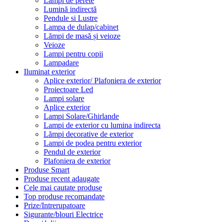
Lămpi de perete
Lumină indirectă
Pendule si Lustre
Lampa de dulap/cabinet
Lămpi de masă și veioze
Veioze
Lampi pentru copii
Lampadare
Iluminat exterior
Aplice exterior/ Plafoniera de exterior
Proiectoare Led
Lampi solare
Aplice exterior
Lampi Solare/Ghirlande
Lampi de exterior cu lumina indirecta
Lămpi decorative de exterior
Lampi de podea pentru exterior
Pendul de exterior
Plafoniera de exterior
Produse Smart
Produse recent adaugate
Cele mai cautate produse
Top produse recomandate
Prize/Intrerupatoare
Sigurante/blouri Electrice