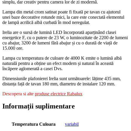
simplu, dar creativ pentru camera lor de zi modernă.
Lampa din metal crom satinat poate fi fixată pe tavan cu ajutorul
unei baze decorative rotunde mici, la care este conectată elementul
de lampă acrilică albă curbată în mod neregulat.
Irelia are o sursă de lumină LED încorporată aparținând clasei
energetice F, cu o putere de 23 W, o luminozitate de 2200 de lumeni
cu abajur, 3200 de lumeni fără abajur și cu o durată de viață de
15.000 ore.
Lampa cu temperatura de culoare de 4000 K emite o lumină albă
naturală pentru a obține un efect modern și natural în această
încăpere aglomerată a casei Dvs.
Dimensiunile plafonierei Irelia sunt următoarele: lățime 435 mm,
distanța față de tavan 180 mm, diametru de instalare 120 mm.
Descopera si alte
produse electrice Rabalux
Informații suplimentare
Temperatura Culoara
variabil