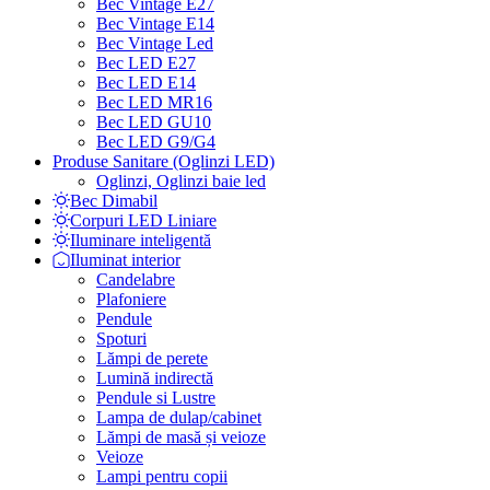
Bec Vintage E27
Bec Vintage E14
Bec Vintage Led
Bec LED E27
Bec LED E14
Bec LED MR16
Bec LED GU10
Bec LED G9/G4
Produse Sanitare (Oglinzi LED)
Oglinzi, Oglinzi baie led
Bec Dimabil
Corpuri LED Liniare
Iluminare inteligentă
Iluminat interior
Candelabre
Plafoniere
Pendule
Spoturi
Lămpi de perete
Lumină indirectă
Pendule si Lustre
Lampa de dulap/cabinet
Lămpi de masă și veioze
Veioze
Lampi pentru copii