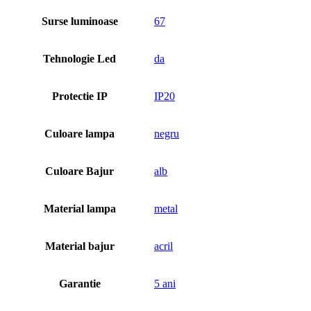
Surse luminoase
67
Tehnologie Led
da
Protectie IP
IP20
Culoare lampa
negru
Culoare Bajur
alb
Material lampa
metal
Material bajur
acril
Garantie
5 ani