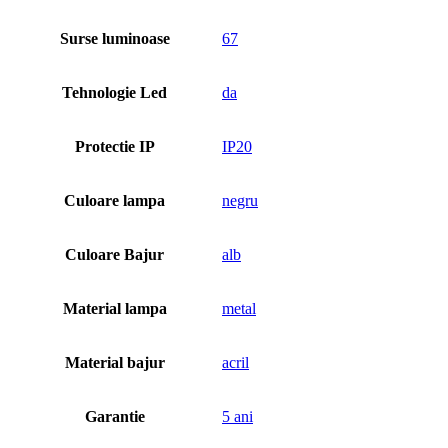
Surse luminoase
67
Tehnologie Led
da
Protectie IP
IP20
Culoare lampa
negru
Culoare Bajur
alb
Material lampa
metal
Material bajur
acril
Garantie
5 ani