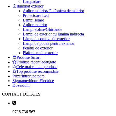
Lampadare
Iluminat exterior
Aplice exterior/ Plafoniera de exterior
Proiectoare Led
Lampi solare
Aplice exterior
Lampi Solare/Ghirlande
Lampi de exterior cu lumina indirecta
Lămpi decorative de exterior
Lampi de podea pentru exterior
Pendul de exterior
Plafoniera de exterior
Produse Smart
Produse recent adaugate
Cele mai cautate produse
Top produse recomandate
Prize/Intrerupatoare
Sigurante/blouri Electrice
Doze/dulii
CONTACT DETAILS
0726 736 563