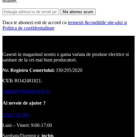
noastre.
Ma abonez acum
Daca te abonezi esti de accord cu
termenii &conditiile site-ului si
Politica de confidentialitate
Corpuri de iluminat, led-uri, candelabre, plafoniere.
Gasesti in magazinul nostru o gama variata de produse electrice si
sanitare de la cei mai buni producatori.
Nr. Registru Comertului:
J30/295/2020
CUI:
RO42481821.
contact@electricroyal.ro
Ai nevoie de ajutor ?
0726 736 563
Luni – Vineri: 9:00-17:00
Sambata/Duminica:
inchis