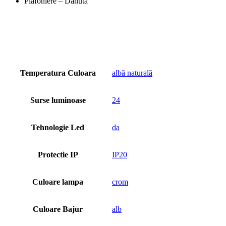
Plafoniere – Danuta
Temperatura Culoara
albă naturală
Surse luminoase
24
Tehnologie Led
da
Protectie IP
IP20
Culoare lampa
crom
Culoare Bajur
alb