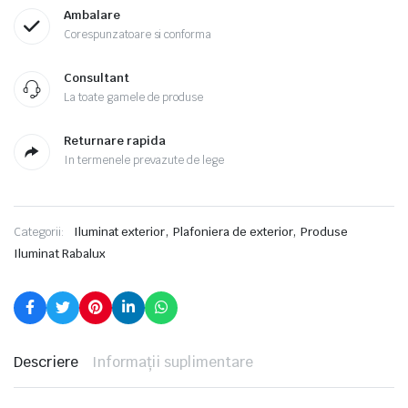
Ambalare
Corespunzatoare si conforma
Consultant
La toate gamele de produse
Returnare rapida
In termenele prevazute de lege
,
,
Categorii:
Iluminat exterior
Plafoniera de exterior
Produse
Iluminat Rabalux
Descriere
Informații suplimentare