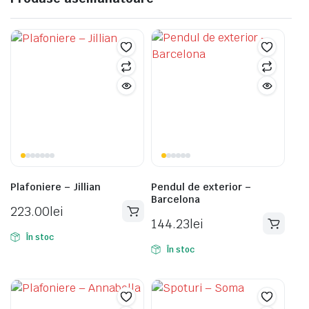
Plafoniere – Jillian
Pendul de exterior –
Barcelona
223.00
lei
144.23
lei
În stoc
În stoc