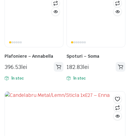
Plafoniere – Annabella
Spoturi – Soma
396.53
lei
182.83
lei
În stoc
În stoc