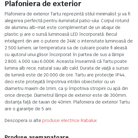
Plafoniera de exterior
Plafoniera de exterior Tartu reprezintă stilul minimalist și va fi
alegerea perfectă pentru iluminatul patio-ului. Corpul rotund
de aluminiu alb-mat este complimentat de un abajur de
plastic și are o sursă luminoasă LED încorporată. Becul
inteligent din are o putere de 24W, o intensitate luminoasă de
2.500 lumeni, iar temperatura sa de culoare poate fi aleasă
cu ajutorul unui glisor încorporat în partea de sus a lămpii:
2.800, 4.000 sau 6.000K. Aceasta înseamnă că Tartu poate
lumina alb rece, natural sau alb cald. Durata de viață a sursei
de lumină este de 20.000 de ore. Tartu are protecție IP44,
deci este protejată împotriva intrării obiectelor cu un
diametru maxim de 1mm, ca și împotriva stropirii cu apă din
orice direcție. Diametrul lămpii de exterior este de 300mm,
distanța față de tavan de 40mm. Plafoniera de exterior Tartu
are o garanție de 5 ani.
Descopera si alte
produse electrice Rabalux
Produse asemanatoare