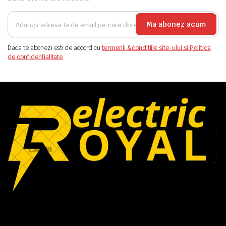
Ma abonez acum
Daca te abonezi esti de accord cu
termenii &conditiile site-ului si Politica
de confidentialitate