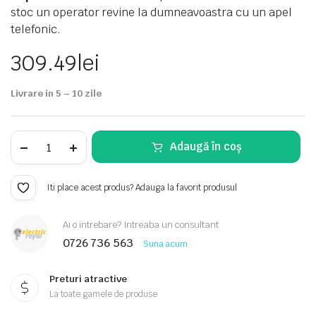
stoc un operator revine la dumneavoastra cu un apel
telefonic.
309.49
lei
Livrare in 5 – 10 zile
Plafoniera
Adaugă în coș
de
exterior
-
Tartu
Iti place acest produs? Adauga la favorit produsul
quantity
Ai o intrebare? Intreaba un consultant
0726 736 563
Suna acum
Preturi atractive
La toate gamele de produse