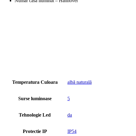
Numar casa iluminat – Hannover
Temperatura Culoara
albă naturală
Surse luminoase
5
Tehnologie Led
da
Protectie IP
IP54