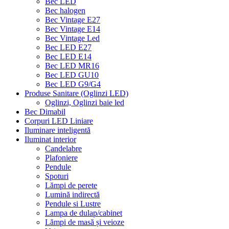
Bec LED
Bec halogen
Bec Vintage E27
Bec Vintage E14
Bec Vintage Led
Bec LED E27
Bec LED E14
Bec LED MR16
Bec LED GU10
Bec LED G9/G4
Produse Sanitare (Oglinzi LED)
Oglinzi, Oglinzi baie led
Bec Dimabil
Corpuri LED Liniare
Iluminare inteligentă
Iluminat interior
Candelabre
Plafoniere
Pendule
Spoturi
Lămpi de perete
Lumină indirectă
Pendule si Lustre
Lampa de dulap/cabinet
Lămpi de masă și veioze