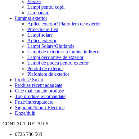
Veioze
Lampi pentru copii
Lampadare
Iluminat exterior
Aplice exterior/ Plafoniera de exterior
Proiectoare Led
Lampi solare
Aplice exterior
Lampi Solare/Ghirlande
Lampi de exterior cu lumina indirecta
Lămpi decorative de exterior
Lampi de podea pentru exterior
Pendul de exterior
Plafoniera de exterior
Produse Smart
Produse recent adaugate
Cele mai cautate produse
Top produse recomandate
Prize/Intrerupatoare
Sigurante/blouri Electrice
Doze/dulii
CONTACT DETAILS
0726 736 563