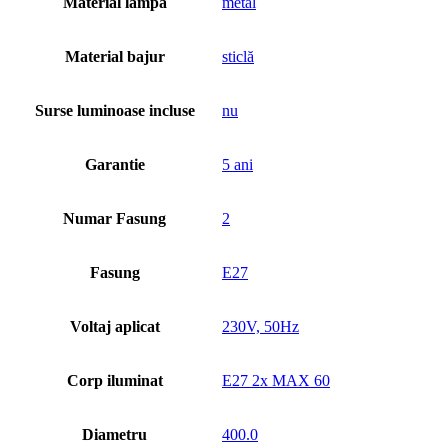
Material lampa
metal
Material bajur
sticlă
Surse luminoase incluse
nu
Garantie
5 ani
Numar Fasung
2
Fasung
E27
Voltaj aplicat
230V, 50Hz
Corp iluminat
E27 2x MAX 60
Diametru
400.0