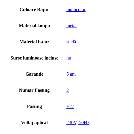
Culoare Bajur
multicolor
Material lampa
metal
Material bajur
sticlă
Surse luminoase incluse
nu
Garantie
5 ani
Numar Fasung
2
Fasung
E27
Voltaj aplicat
230V, 50Hz