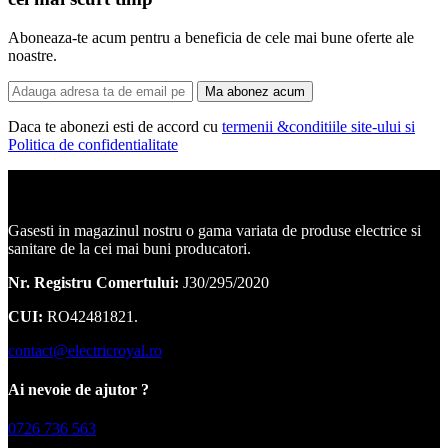
Aboneaza-te acum pentru a beneficia de cele mai bune oferte ale
noastre.
Ma abonez acum
Daca te abonezi esti de accord cu
termenii &conditiile site-ului si
Politica de confidentialitate
Corpuri de iluminat, led-uri, candelabre, plafoniere.
Gasesti in magazinul nostru o gama variata de produse electrice si
sanitare de la cei mai buni producatori.
Nr. Registru Comertului:
J30/295/2020
CUI:
RO42481821.
contact@electricroyal.ro
Ai nevoie de ajutor ?
0726 736 563