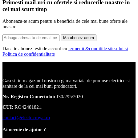
Primesti mail-uri cu ofertele si reducerile noastre in
cel mai scurt timp
Aboneaza-te acum pentru a beneficia de cele mai bune oferte ale
noastre.
Ma abonez acum
Daca te abonezi esti de accord cu
termenii &conditiile site-ului si
Politica de confidentialitate
Corpuri de iluminat, led-uri, candelabre, plafoniere.
Gasesti in magazinul nostru o gama variata de produse electrice si
sanitare de la cei mai buni producatori.
Nr. Registru Comertului:
J30/295/2020
CUI:
RO42481821.
contact@electricroyal.ro
Ai nevoie de ajutor ?