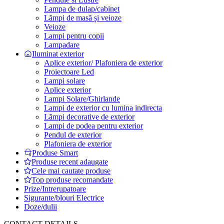
Lampa de dulap/cabinet
Lămpi de masă și veioze
Veioze
Lampi pentru copii
Lampadare
Iluminat exterior
Aplice exterior/ Plafoniera de exterior
Proiectoare Led
Lampi solare
Aplice exterior
Lampi Solare/Ghirlande
Lampi de exterior cu lumina indirecta
Lămpi decorative de exterior
Lampi de podea pentru exterior
Pendul de exterior
Plafoniera de exterior
Produse Smart
Produse recent adaugate
Cele mai cautate produse
Top produse recomandate
Prize/Intrerupatoare
Sigurante/blouri Electrice
Doze/dulii
CONTACT DETAILS