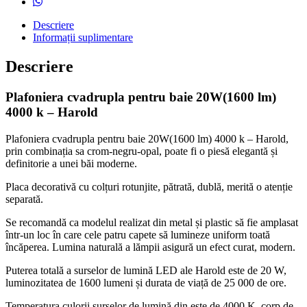
Descriere
Informații suplimentare
Descriere
Plafoniera cvadrupla pentru baie 20W(1600 lm)
4000 k – Harold
Plafoniera cvadrupla pentru baie 20W(1600 lm) 4000 k – Harold,
prin combinația sa crom-negru-opal, poate fi o piesă elegantă și
definitorie a unei băi moderne.
Placa decorativă cu colțuri rotunjite, pătrată, dublă, merită o atenție
separată.
Se recomandă ca modelul realizat din metal și plastic să fie amplasat
într-un loc în care cele patru capete să lumineze uniform toată
încăperea. Lumina naturală a lămpii asigură un efect curat, modern.
Puterea totală a surselor de lumină LED ale Harold este de 20 W,
luminozitatea de 1600 lumeni și durata de viață de 25 000 de ore.
Temperatura culorii surselor de lumină din este de 4000 K. corp de