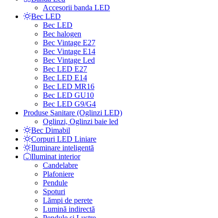
Accesorii banda LED
Bec LED
Bec LED
Bec halogen
Bec Vintage E27
Bec Vintage E14
Bec Vintage Led
Bec LED E27
Bec LED E14
Bec LED MR16
Bec LED GU10
Bec LED G9/G4
Produse Sanitare (Oglinzi LED)
Oglinzi, Oglinzi baie led
Bec Dimabil
Corpuri LED Liniare
Iluminare inteligentă
Iluminat interior
Candelabre
Plafoniere
Pendule
Spoturi
Lămpi de perete
Lumină indirectă
Pendule si Lustre