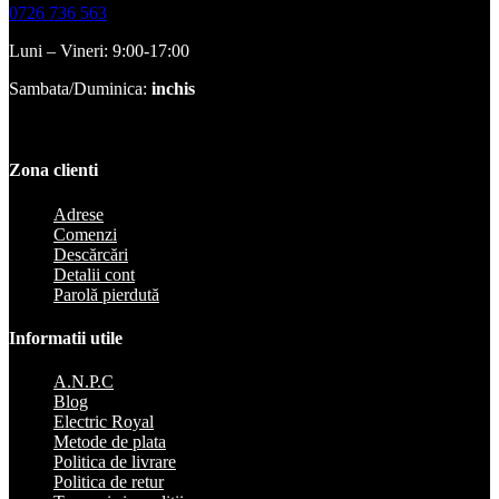
0726 736 563
Luni – Vineri: 9:00-17:00
Sambata/Duminica:
inchis
Zona clienti
Adrese
Comenzi
Descărcări
Detalii cont
Parolă pierdută
Informatii utile
A.N.P.C
Blog
Electric Royal
Metode de plata
Politica de livrare
Politica de retur