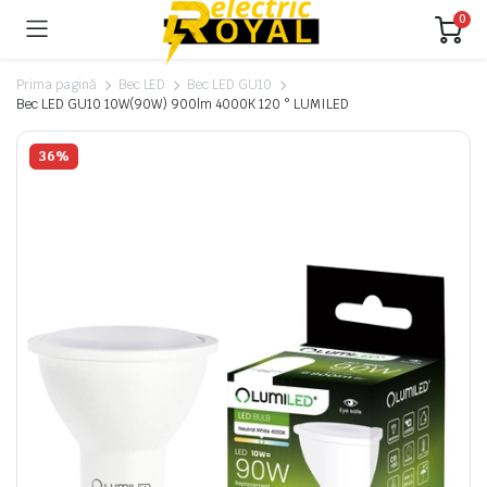
0
Prima pagină
Bec LED
Bec LED GU10
Bec LED GU10 10W(90W) 900lm 4000K 120 ° LUMILED
36%