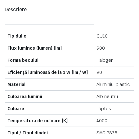
Descriere
Tip dulie
GU10
Flux luminos (lumen) [lm]
900
Forma becului
Halogen
Eficiență luminoasă de la 1 W [lm / W]
90
Material
Aluminiu, plastic
Culoarea luminii
Alb neutru
Culoare
Lăptos
Temperatura de culoare [K]
4000
Tipul / Tipul diodei
SMD 2835