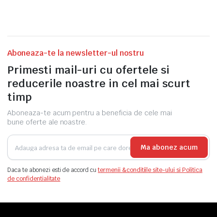
32.90lei.
Aboneaza-te la newsletter-ul nostru
Primesti mail-uri cu ofertele si
reducerile noastre in cel mai scurt
timp
Aboneaza-te acum pentru a beneficia de cele mai
bune oferte ale noastre.
Ma abonez acum
Daca te abonezi esti de accord cu
termenii &conditiile site-ului si Politica
de confidentialitate