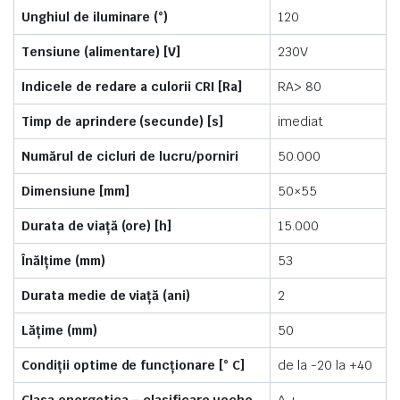
Unghiul de iluminare (°)
120
Tensiune (alimentare) [V]
230V
Indicele de redare a culorii CRI [Ra]
RA> 80
Timp de aprindere (secunde) [s]
imediat
Numărul de cicluri de lucru/porniri
50.000
Dimensiune [mm]
50×55
Durata de viață (ore) [h]
15.000
Înălțime (mm)
53
Durata medie de viață (ani)
2
Lățime (mm)
50
Condiții optime de funcționare [° C]
de la -20 la +40