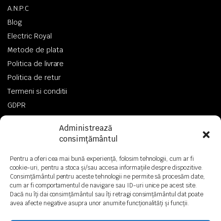
A.N.P.C
Blog
Electric Royal
Metode de plata
Politica de livrare
Politica de retur
Termeni si conditii
GDPR
Administrează
consimțământul
Pentru a oferi cea mai bună experiență, folosim tehnologii, cum ar fi
Copyright 2024© ElectricRoyal Toate drepturile sunt rezervate!
cookie-uri, pentru a stoca și/sau accesa informațiile despre dispozitive.
Consimțământul pentru aceste tehnologii ne permite să procesăm date,
cum ar fi comportamentul de navigare sau ID-uri unice pe acest site.
Dacă nu îți dai consimțământul sau îți retragi consimțământul dat poate
avea afecte negative asupra unor anumite funcționalități și funcții.