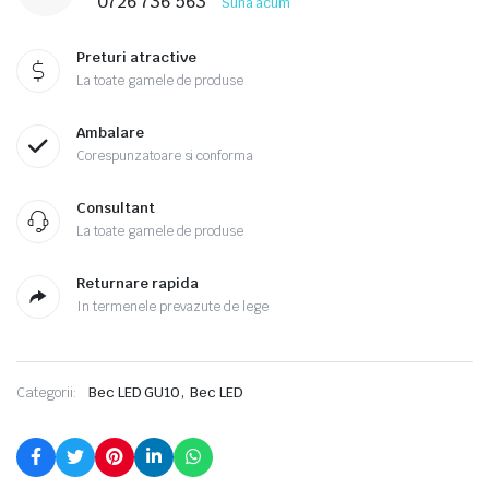
0726 736 563
Suna acum
quantity
Preturi atractive
La toate gamele de produse
Ambalare
Corespunzatoare si conforma
Consultant
La toate gamele de produse
Returnare rapida
In termenele prevazute de lege
,
Categorii:
Bec LED GU10
Bec LED