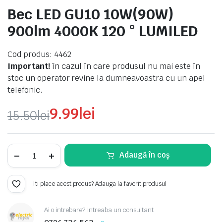
Bec LED GU10 10W(90W)
900lm 4000K 120 ° LUMILED
Cod produs: 4462
Important!
în cazul în care produsul nu mai este în
stoc un operator revine la dumneavoastra cu un apel
telefonic.
9.99
lei
15.50
lei
Prețul
Prețul
inițial
curent
Bec
Adaugă în coș
LED
GU10
a
este:
10W(90W)
900lm
Iti place acest produs? Adauga la favorit produsul
fost:
9.99lei.
4000K
120
15.50lei.
°
Ai o intrebare? Intreaba un consultant
LUMILED