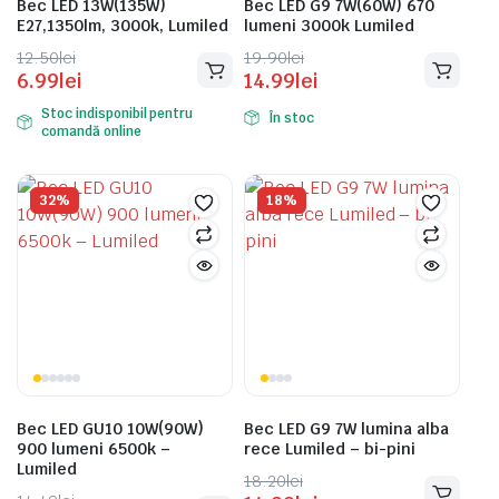
Bec LED 13W(135W)
Bec LED G9 7W(60W) 670
E27,1350lm, 3000k, Lumiled
lumeni 3000k Lumiled
Prețul
Prețul
Prețul
Prețul
12.50
lei
19.90
lei
6.99
lei
14.99
lei
inițial
curent
inițial
curent
a
este:
a
este:
Stoc indisponibil pentru
În stoc
fost:
6.99lei.
comandă online
fost:
14.99lei.
12.50lei.
19.90lei.
32%
18%
Bec LED GU10 10W(90W)
Bec LED G9 7W lumina alba
900 lumeni 6500k –
rece Lumiled – bi-pini
Lumiled
Prețul
Prețul
18.20
lei