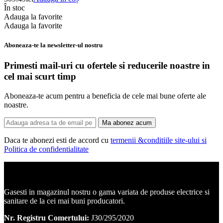
În stoc
Adauga la favorite
Adauga la favorite
Aboneaza-te la newsletter-ul nostru
Primesti mail-uri cu ofertele si reducerile noastre in
cel mai scurt timp
Aboneaza-te acum pentru a beneficia de cele mai bune oferte ale
noastre.
Ma abonez acum
Daca te abonezi esti de accord cu
termenii &conditiile site-ului si
Politica de confidentialitate
Corpuri de iluminat, led-uri, candelabre, plafoniere.
Gasesti in magazinul nostru o gama variata de produse electrice si
sanitare de la cei mai buni producatori.
Nr. Registru Comertului:
J30/295/2020