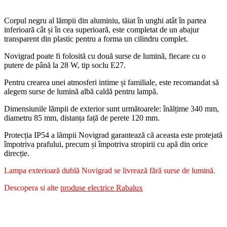
Sus/Jos abajur transparent – Novigrad
Corpul negru al lămpii din aluminiu, tăiat în unghi atât în partea
inferioară cât și în cea superioară, este completat de un abajur
transparent din plastic pentru a forma un cilindru complet.
Novigrad poate fi folosită cu două surse de lumină, fiecare cu o
putere de până la 28 W, tip soclu E27.
Pentru crearea unei atmosferi intime și familiale, este recomandat să
alegem surse de lumină albă caldă pentru lampă.
Dimensiunile lămpii de exterior sunt următoarele: înălțime 340 mm,
diametru 85 mm, distanța față de perete 120 mm.
Protecția IP54 a lămpii Novigrad garantează că aceasta este protejată
împotriva prafului, precum și împotriva stropirii cu apă din orice
direcție.
Lampa exterioară dublă Novigrad se livrează fără surse de lumină.
Descopera si alte
produse electrice Rabalux
https://www.facebook.com/photo/?
fbid=799814772165710&set=pb.100064115829057.-2207520000&l