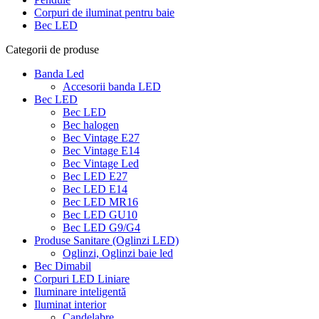
Corpuri de iluminat pentru baie
Bec LED
Categorii de produse
Banda Led
Accesorii banda LED
Bec LED
Bec LED
Bec halogen
Bec Vintage E27
Bec Vintage E14
Bec Vintage Led
Bec LED E27
Bec LED E14
Bec LED MR16
Bec LED GU10
Bec LED G9/G4
Produse Sanitare (Oglinzi LED)
Oglinzi, Oglinzi baie led
Bec Dimabil
Corpuri LED Liniare
Iluminare inteligentă
Iluminat interior
Candelabre