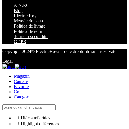
A.N.P.C
Blog
Electric Royal
Metode de plata
Politica de livrare
Politica de retur
Termeni si conditii
GDPR
Copyright 2024© ElectricRoyal Toate drepturile sunt rezervate!
Legal
Magazin
Cautare
Favorite
Cont
Categorii
Hide similarities
Highlight differences