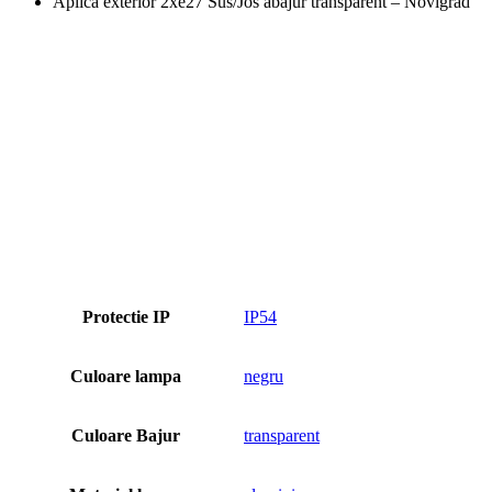
Aplica exterior 2xe27 Sus/Jos abajur transparent – Novigrad
Protectie IP
IP54
Culoare lampa
negru
Culoare Bajur
transparent