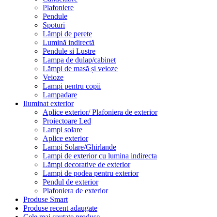
Plafoniere
Pendule
Spoturi
Lămpi de perete
Lumină indirectă
Pendule si Lustre
Lampa de dulap/cabinet
Lămpi de masă și veioze
Veioze
Lampi pentru copii
Lampadare
Iluminat exterior
Aplice exterior/ Plafoniera de exterior
Proiectoare Led
Lampi solare
Aplice exterior
Lampi Solare/Ghirlande
Lampi de exterior cu lumina indirecta
Lămpi decorative de exterior
Lampi de podea pentru exterior
Pendul de exterior
Plafoniera de exterior
Produse Smart
Produse recent adaugate
Cele mai cautate produse