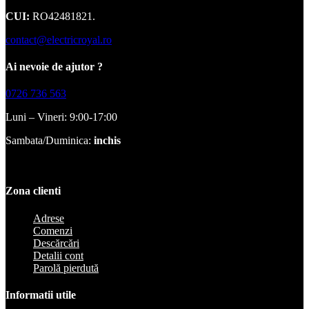
CUI:
RO42481821.
contact@electricroyal.ro
Ai nevoie de ajutor ?
0726 736 563
Luni – Vineri: 9:00-17:00
Sambata/Duminica:
inchis
Zona clienti
Adrese
Comenzi
Descărcări
Detalii cont
Parolă pierdută
Informatii utile