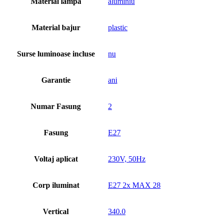
Material lampa
aluminiu
Material bajur
plastic
Surse luminoase incluse
nu
Garantie
ani
Numar Fasung
2
Fasung
E27
Voltaj aplicat
230V, 50Hz
Corp iluminat
E27 2x MAX 28
Vertical
340.0