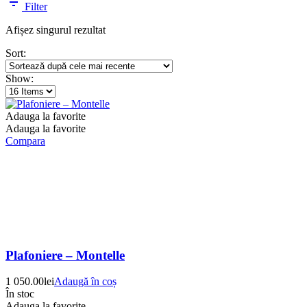
Filter
Afișez singurul rezultat
Sort:
Show:
Adauga la favorite
Adauga la favorite
Compara
Plafoniere – Montelle
1 050.00
lei
Adaugă în coș
În stoc
Adauga la favorite