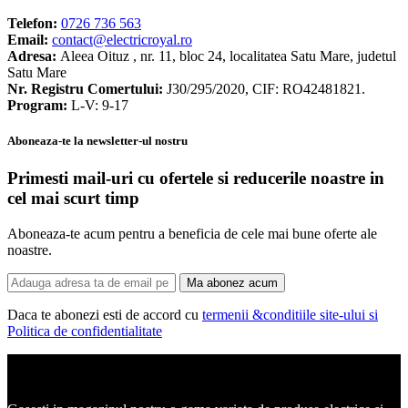
Telefon:
0726 736 563
Email:
contact@electricroyal.ro
Adresa:
Aleea Oituz , nr. 11, bloc 24, localitatea Satu Mare, judetul
Satu Mare
Nr. Registru Comertului:
J30/295/2020, CIF: RO42481821.
Program:
L-V: 9-17
Aboneaza-te la newsletter-ul nostru
Primesti mail-uri cu ofertele si reducerile noastre in
cel mai scurt timp
Aboneaza-te acum pentru a beneficia de cele mai bune oferte ale
noastre.
Ma abonez acum
Daca te abonezi esti de accord cu
termenii &conditiile site-ului si
Politica de confidentialitate
Corpuri de iluminat, led-uri, candelabre, plafoniere.