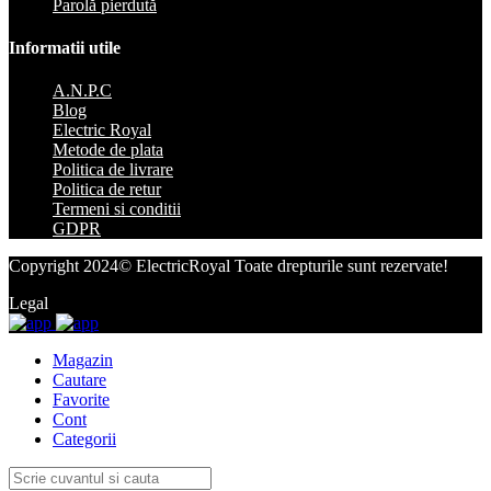
Parolă pierdută
Informatii utile
A.N.P.C
Blog
Electric Royal
Metode de plata
Politica de livrare
Politica de retur
Termeni si conditii
GDPR
Copyright 2024© ElectricRoyal Toate drepturile sunt rezervate!
Legal
Magazin
Cautare
Favorite
Cont
Categorii