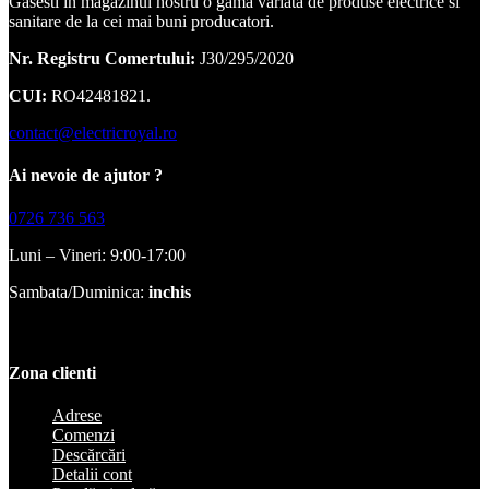
Gasesti in magazinul nostru o gama variata de produse electrice si
sanitare de la cei mai buni producatori.
Nr. Registru Comertului:
J30/295/2020
CUI:
RO42481821.
contact@electricroyal.ro
Ai nevoie de ajutor ?
0726 736 563
Luni – Vineri: 9:00-17:00
Sambata/Duminica:
inchis
Zona clienti
Adrese
Comenzi
Descărcări
Detalii cont