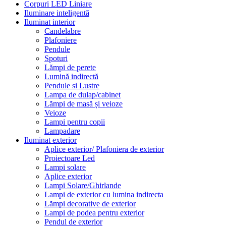
Corpuri LED Liniare
Iluminare inteligentă
Iluminat interior
Candelabre
Plafoniere
Pendule
Spoturi
Lămpi de perete
Lumină indirectă
Pendule si Lustre
Lampa de dulap/cabinet
Lămpi de masă și veioze
Veioze
Lampi pentru copii
Lampadare
Iluminat exterior
Aplice exterior/ Plafoniera de exterior
Proiectoare Led
Lampi solare
Aplice exterior
Lampi Solare/Ghirlande
Lampi de exterior cu lumina indirecta
Lămpi decorative de exterior
Lampi de podea pentru exterior
Pendul de exterior