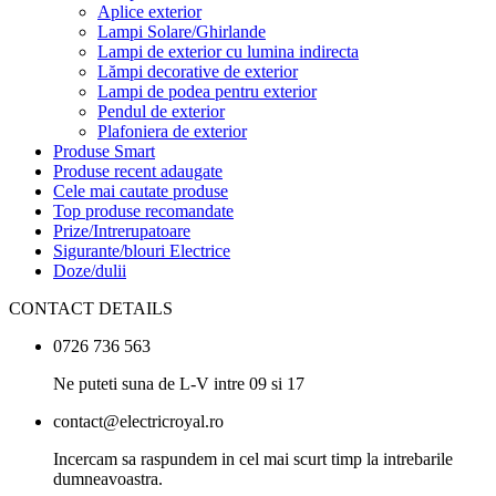
Aplice exterior
Lampi Solare/Ghirlande
Lampi de exterior cu lumina indirecta
Lămpi decorative de exterior
Lampi de podea pentru exterior
Pendul de exterior
Plafoniera de exterior
Produse Smart
Produse recent adaugate
Cele mai cautate produse
Top produse recomandate
Prize/Intrerupatoare
Sigurante/blouri Electrice
Doze/dulii
CONTACT DETAILS
0726 736 563
Ne puteti suna de L-V intre 09 si 17
contact@electricroyal.ro
Incercam sa raspundem in cel mai scurt timp la intrebarile
dumneavoastra.