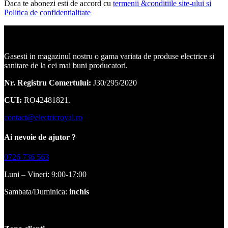
Daca te abonezi esti de accord cu
termenii &conditiile site-ului si
Politica de confidentialitate
Corpuri de iluminat, led-uri, candelabre, plafoniere.
Gasesti in magazinul nostru o gama variata de produse electrice si
sanitare de la cei mai buni producatori.
Nr. Registru Comertului:
J30/295/2020
CUI:
RO42481821.
contact@electricroyal.ro
Ai nevoie de ajutor ?
0726 736 563
Luni – Vineri: 9:00-17:00
Sambata/Duminica:
inchis