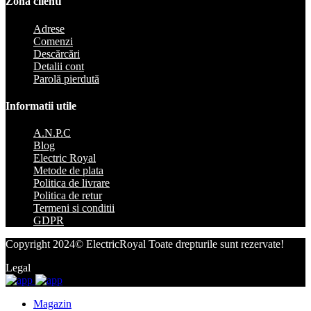
Zona clienti
Adrese
Comenzi
Descărcări
Detalii cont
Parolă pierdută
Informatii utile
A.N.P.C
Blog
Electric Royal
Metode de plata
Politica de livrare
Politica de retur
Termeni si conditii
GDPR
Copyright 2024© ElectricRoyal Toate drepturile sunt rezervate!
Legal
Magazin