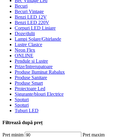
Bec Vintage Led
Becuri
Becuri Vintage
Benzi LED 12V
Benzi LED 220V
Corpuri LED Liniare
Doze/dulii
Lampi Solare/Ghirlande
Lustre Clasice
Neon Flex
ONLINE
Pendule si Lustre
Prize/Intrerupatoare
Produse Iluminat Rabalux
Produse Sanitare
Produse Smart
Proiectoare Led
Sigurante/blouri Electrice
Spoturi
Spoturi
Tuburi LED
Filtrează după preț
Preț minim
Preț maxim