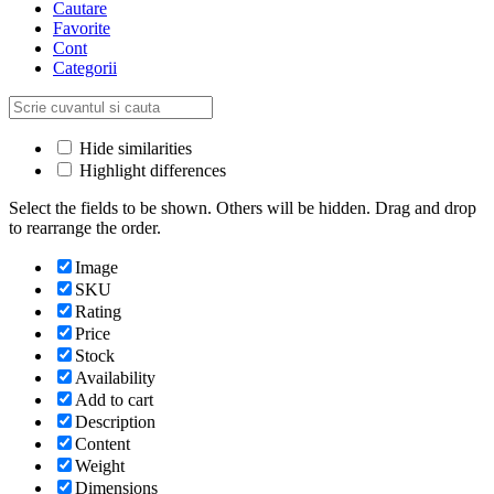
Cautare
Favorite
Cont
Categorii
Hide similarities
Highlight differences
Select the fields to be shown. Others will be hidden. Drag and drop
to rearrange the order.
Image
SKU
Rating
Price
Stock
Availability
Add to cart
Description
Content
Weight
Dimensions