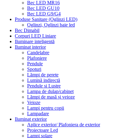
Bec LED MR16
Bec LED GU10
Bec LED G9/G4
Produse Sanitare (Oglinzi LED)
Oglinzi, Oglinzi baie led
Bec Dimabil
Corpuri LED Liniare
Iluminare inteligentă
Iluminat interior
Candelabre
Plafoniere
Pendule
Spoturi
Lămpi de perete
Lumină indirectă
Pendule si Lustre
Lampa de dulap/cabinet
Lămpi de masă și veioze
Veioze
Lampi pentru copii
Lampadare
Iluminat exterior
Aplice exterior/ Plafoniera de exterior
Proiectoare Led
Lampi solare