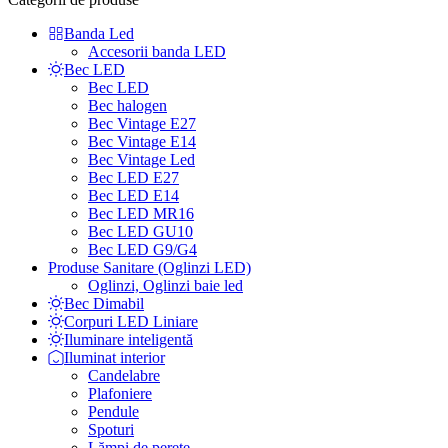
Banda Led
Accesorii banda LED
Bec LED
Bec LED
Bec halogen
Bec Vintage E27
Bec Vintage E14
Bec Vintage Led
Bec LED E27
Bec LED E14
Bec LED MR16
Bec LED GU10
Bec LED G9/G4
Produse Sanitare (Oglinzi LED)
Oglinzi, Oglinzi baie led
Bec Dimabil
Corpuri LED Liniare
Iluminare inteligentă
Iluminat interior
Candelabre
Plafoniere
Pendule
Spoturi
Lămpi de perete