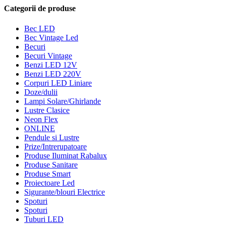
Categorii de produse
Bec LED
Bec Vintage Led
Becuri
Becuri Vintage
Benzi LED 12V
Benzi LED 220V
Corpuri LED Liniare
Doze/dulii
Lampi Solare/Ghirlande
Lustre Clasice
Neon Flex
ONLINE
Pendule si Lustre
Prize/Intrerupatoare
Produse Iluminat Rabalux
Produse Sanitare
Produse Smart
Proiectoare Led
Sigurante/blouri Electrice
Spoturi
Spoturi
Tuburi LED