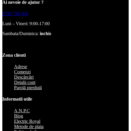
Ai nevoie de ajutor ?
0726 736 563
Luni – Vineri: 9:00-17:00
Sambata/Duminica:
inchis
Zona clienti
Adrese
Comenzi
Descărcări
Detalii cont
Parolă pierdută
Informatii utile
A.N.P.C
Blog
Electric Royal
Metode de plata