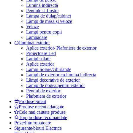
Lumină indirectă
Pendule si Lustre
Lampa de dulap/cabinet
Lămpi de masă și veioze
Veioze
Lampi pentru copii
Lampadare
Iluminat exterior
Aplice exterior/ Plafoniera de exterior
Proiectoare Led
Lampi solare
Aplice exterior
Lampi Solare/Ghirlande
Lampi de exterior cu lumina indirecta
Lămpi decorative de exterior
Lampi de podea pentru exterior
Pendul de exterior
Plafoniera de exterior
Produse Smart
Produse recent adaugate
Cele mai cautate produse
Top produse recomandate
Prize/Intrerupatoare
Sigurante/blouri Electrice