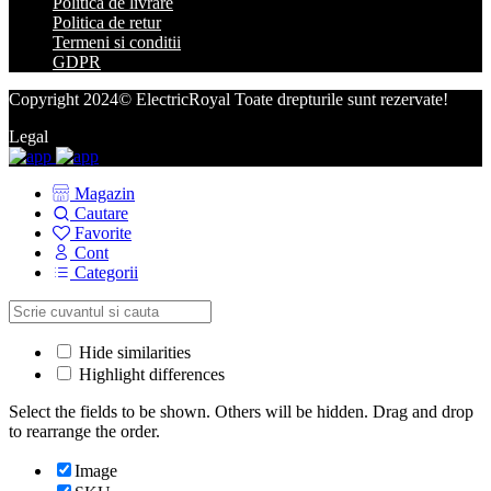
Politica de livrare
Politica de retur
Termeni si conditii
GDPR
Copyright 2024© ElectricRoyal Toate drepturile sunt rezervate!
Legal
Magazin
Cautare
Favorite
Cont
Categorii
Hide similarities
Highlight differences
Select the fields to be shown. Others will be hidden. Drag and drop
to rearrange the order.
Image