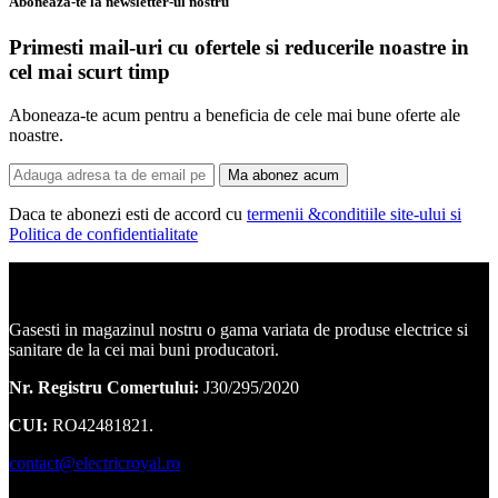
Aboneaza-te la newsletter-ul nostru
Primesti mail-uri cu ofertele si reducerile noastre in
cel mai scurt timp
Aboneaza-te acum pentru a beneficia de cele mai bune oferte ale
noastre.
Ma abonez acum
Daca te abonezi esti de accord cu
termenii &conditiile site-ului si
Politica de confidentialitate
Corpuri de iluminat, led-uri, candelabre, plafoniere.
Gasesti in magazinul nostru o gama variata de produse electrice si
sanitare de la cei mai buni producatori.
Nr. Registru Comertului:
J30/295/2020
CUI:
RO42481821.
contact@electricroyal.ro