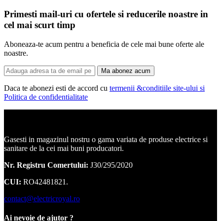
Primesti mail-uri cu ofertele si reducerile noastre in
cel mai scurt timp
Aboneaza-te acum pentru a beneficia de cele mai bune oferte ale
noastre.
Ma abonez acum
Daca te abonezi esti de accord cu
termenii &conditiile site-ului si
Politica de confidentialitate
Corpuri de iluminat, led-uri, candelabre, plafoniere.
Gasesti in magazinul nostru o gama variata de produse electrice si
sanitare de la cei mai buni producatori.
Nr. Registru Comertului:
J30/295/2020
CUI:
RO42481821.
contact@electricroyal.ro
Ai nevoie de ajutor ?