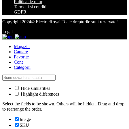
Politica de retur
Termeni si conditii
GDPR
Copyright 2024© ElectricRoyal Toate drepturile sunt rezervate!
Legal
Magazin
Cautare
Favorite
Cont
Categorii
Hide similarities
Highlight differences
Select the fields to be shown. Others will be hidden. Drag and drop
to rearrange the order.
Image
SKU