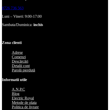
0726 736 563
Luni – Vineri: 9:00-17:00
Sambata/Duminica:
inchis
Zona clienti
Adrese
Comenzi
Descărcări
Detalii cont
Parolă pierdută
Informatii utile
A.N.P.C
Blog
Electric Royal
Metode de plata
Politica de livrare