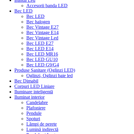
Banda Led
Accesorii banda LED
Bec LED
Bec LED
Bec halogen
Bec Vintage E27
Bec Vintage E14
Bec Vintage Led
Bec LED E27
Bec LED E14
Bec LED MR16
Bec LED GU10
Bec LED G9/G4
Produse Sanitare (Oglinzi LED)
Oglinzi, Oglinzi baie led
Bec Dimabil
Corpuri LED Liniare
Iluminare inteligentă
Iluminat interior
Candelabre
Plafoniere
Pendule
Spoturi
Lămpi de perete
Lumină indirectă