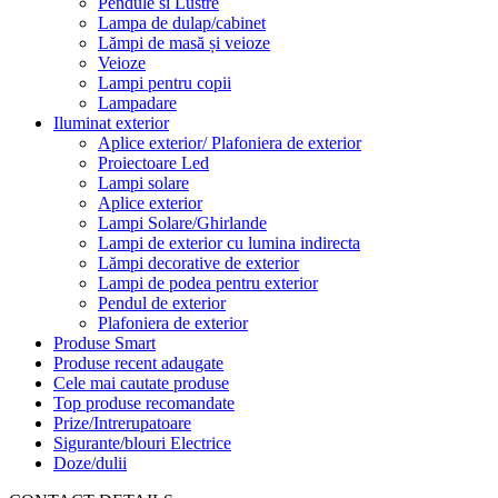
Pendule si Lustre
Lampa de dulap/cabinet
Lămpi de masă și veioze
Veioze
Lampi pentru copii
Lampadare
Iluminat exterior
Aplice exterior/ Plafoniera de exterior
Proiectoare Led
Lampi solare
Aplice exterior
Lampi Solare/Ghirlande
Lampi de exterior cu lumina indirecta
Lămpi decorative de exterior
Lampi de podea pentru exterior
Pendul de exterior
Plafoniera de exterior
Produse Smart
Produse recent adaugate
Cele mai cautate produse
Top produse recomandate
Prize/Intrerupatoare
Sigurante/blouri Electrice
Doze/dulii