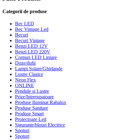
Categorii de produse
Bec LED
Bec Vintage Led
Becuri
Becuri Vintage
Benzi LED 12V
Benzi LED 220V
Corpuri LED Liniare
Doze/dulii
Lampi Solare/Ghirlande
Lustre Clasice
Neon Flex
ONLINE
Pendule si Lustre
Prize/Intrerupatoare
Produse Iluminat Rabalux
Produse Sanitare
Produse Smart
Proiectoare Led
Sigurante/blouri Electrice
Spoturi
Spoturi