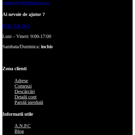
contact@electricroyal.ro
Ai nevoie de ajutor ?
0726 736 563
Luni – Vineri: 9:00-17:00
Sambata/Duminica:
inchis
Zona clienti
Adrese
Comenzi
Descărcări
Detalii cont
Parolă pierdută
Informatii utile
A.N.P.C
Blog