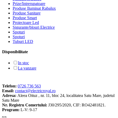
Prize/Intrerupatoare
Produse Iluminat Rabalux
Produse Sanitare
Produse Smart
Proiectoare Led
Sigurante/blouri Electrice
Spoturi
Spoturi
Tuburi LED
Disponibilitate
In stoc
La vanzare
Telefon:
0726 736 563
Email:
contact@electricroyal.ro
Adresa:
Aleea Oituz , nr. 11, bloc 24, localitatea Satu Mare, judetul
Satu Mare
Nr. Registru Comertului:
J30/295/2020, CIF: RO42481821.
Program:
L-V: 9-17