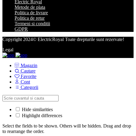
Electric Royal
Metode de plata
Politica de livrare
Politica de retur
Termeni si conditii
GDPR
Copyright 2024© ElectricRoyal Toate drepturile sunt rezervate!
Legal
Magazin
Cautare
Favorite
Cont
Categorii
Hide similarities
Highlight differences
Select the fields to be shown. Others will be hidden. Drag and drop
to rearrange the order.