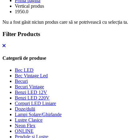
Prima pagină
Vertical produs
1950.0
Nu a fost găsit niciun produs care să se potrivească cu selecția ta.
Filter Products
Categorii de produse
Bec LED
Bec Vintage Led
Becuri
Becuri Vintage
Benzi LED 12V
Benzi LED 220V
Corpuri LED Liniare
Doze/dulii
Lampi Solare/Ghirlande
Lustre Clasice
Neon Flex
ONLINE
Pendule si Lustre