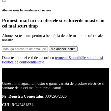
Aboneaza-te la newsletter-ul nostru
Primesti mail-uri cu ofertele si reducerile noastre in
cel mai scurt timp
Aboneaza-te acum pentru a beneficia de cele mai bune oferte ale
noastre.
Ma abonez acum
Daca te abonezi esti de accord cu
termenii &conditiile site-ului si
Politica de confidentialitate
Corpuri de iluminat, led-uri, candelabre, plafoniere.
Gasesti in magazinul nostru o gama variata de produse electrice si
sanitare de la cei mai buni producatori.
Nr. Registru Comertului:
J30/295/2020
CUI:
RO42481821.