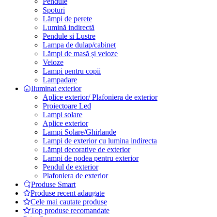
Pendule
Spoturi
Lămpi de perete
Lumină indirectă
Pendule si Lustre
Lampa de dulap/cabinet
Lămpi de masă și veioze
Veioze
Lampi pentru copii
Lampadare
Iluminat exterior
Aplice exterior/ Plafoniera de exterior
Proiectoare Led
Lampi solare
Aplice exterior
Lampi Solare/Ghirlande
Lampi de exterior cu lumina indirecta
Lămpi decorative de exterior
Lampi de podea pentru exterior
Pendul de exterior
Plafoniera de exterior
Produse Smart
Produse recent adaugate
Cele mai cautate produse
Top produse recomandate