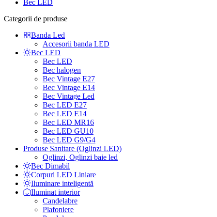
Bec LED
Categorii de produse
Banda Led
Accesorii banda LED
Bec LED
Bec LED
Bec halogen
Bec Vintage E27
Bec Vintage E14
Bec Vintage Led
Bec LED E27
Bec LED E14
Bec LED MR16
Bec LED GU10
Bec LED G9/G4
Produse Sanitare (Oglinzi LED)
Oglinzi, Oglinzi baie led
Bec Dimabil
Corpuri LED Liniare
Iluminare inteligentă
Iluminat interior
Candelabre
Plafoniere