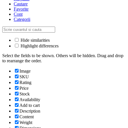
Cautare
Favorite
Cont
Categorii
Hide similarities
Highlight differences
Select the fields to be shown. Others will be hidden. Drag and drop
to rearrange the order.
Image
SKU
Rating
Price
Stock
Availability
Add to cart
Description
Content
Weight