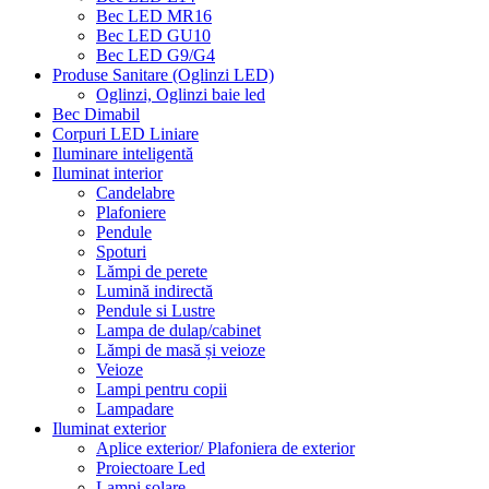
Bec LED MR16
Bec LED GU10
Bec LED G9/G4
Produse Sanitare (Oglinzi LED)
Oglinzi, Oglinzi baie led
Bec Dimabil
Corpuri LED Liniare
Iluminare inteligentă
Iluminat interior
Candelabre
Plafoniere
Pendule
Spoturi
Lămpi de perete
Lumină indirectă
Pendule si Lustre
Lampa de dulap/cabinet
Lămpi de masă și veioze
Veioze
Lampi pentru copii
Lampadare
Iluminat exterior
Aplice exterior/ Plafoniera de exterior
Proiectoare Led
Lampi solare