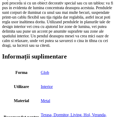
poti proceda si cu un obiect decorativ special sau cu un tablou: va fi
pus in evidenta de lumina concentrata deasupra acestuia. Pendulele
sunt corpuri de iluminat cu unul sau mai multe becuri, suspendate
printr-un cablu flexibil sau tija rigida dar reglabila, astfel incat poti
regla usor inaltimea dorita. Utilizand pendulele in planurile tale de
design interior vei crea cu ajutorul lor zone de lumina, vei putea
delimita sau pune un accent pe anumite suprafete sau zone ale
spatiului interior. Un pendul deasupra mesei va crea mici oaze de
calm si relaxare, unde vei putea sa savurezi o cina in tihna cu cei
dragi, sa lucrezi sau sa citesti.
Informații suplimentare
Forma
Glob
Utilizare
Interior
Material
Metal
Terasa, Dormitor, Living, Hol, Veranda,