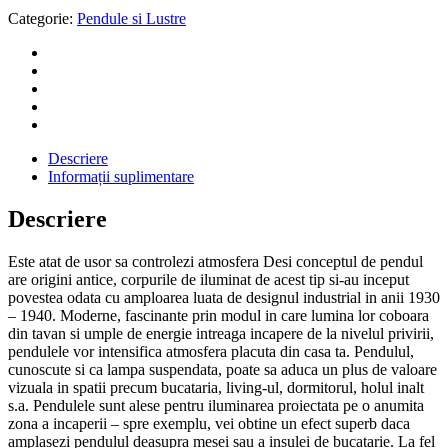
Categorie:
Pendule si Lustre
Descriere
Informații suplimentare
Descriere
Este atat de usor sa controlezi atmosfera Desi conceptul de pendul
are origini antice, corpurile de iluminat de acest tip si-au inceput
povestea odata cu amploarea luata de designul industrial in anii 1930
– 1940. Moderne, fascinante prin modul in care lumina lor coboara
din tavan si umple de energie intreaga incapere de la nivelul privirii,
pendulele vor intensifica atmosfera placuta din casa ta. Pendulul,
cunoscute si ca lampa suspendata, poate sa aduca un plus de valoare
vizuala in spatii precum bucataria, living-ul, dormitorul, holul inalt
s.a. Pendulele sunt alese pentru iluminarea proiectata pe o anumita
zona a incaperii – spre exemplu, vei obtine un efect superb daca
amplasezi pendulul deasupra mesei sau a insulei de bucatarie. La fel