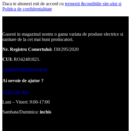
Daca te abonezi esti de accord cu
termenii &conditiile site-ului si
Politica de confidentialitate
Corpuri de iluminat, led-uri, candelabre, plafoniere.
Gasesti in magazinul nostru o gama variata de produse electrice si
sanitare de la cei mai buni producatori.
Nr. Registru Comertului:
J30/295/2020
CUI:
RO42481821.
contact@electricroyal.ro
Ai nevoie de ajutor ?
0726 736 563
Luni – Vineri: 9:00-17:00
Sambata/Duminica:
inchis