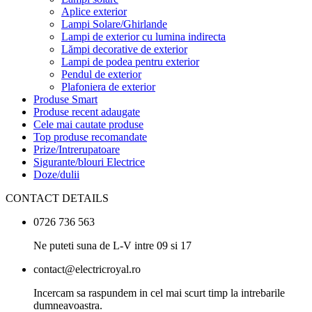
Aplice exterior
Lampi Solare/Ghirlande
Lampi de exterior cu lumina indirecta
Lămpi decorative de exterior
Lampi de podea pentru exterior
Pendul de exterior
Plafoniera de exterior
Produse Smart
Produse recent adaugate
Cele mai cautate produse
Top produse recomandate
Prize/Intrerupatoare
Sigurante/blouri Electrice
Doze/dulii
CONTACT DETAILS
0726 736 563
Ne puteti suna de L-V intre 09 si 17
contact@electricroyal.ro
Incercam sa raspundem in cel mai scurt timp la intrebarile
dumneavoastra.