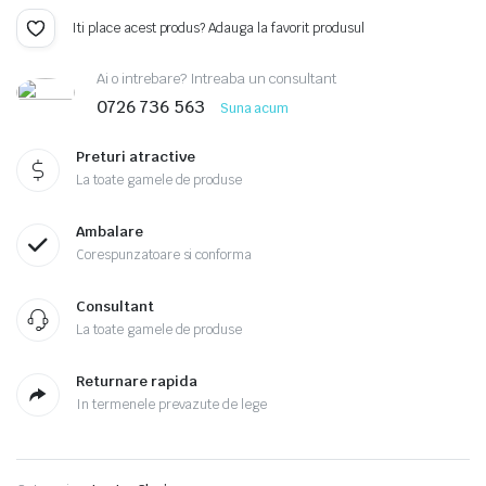
inițial
curent
Iti place acest produs? Adauga la favorit produsul
a
este:
Ai o intrebare? Intreaba un consultant
fost:
67.20lei.
0726 736 563
Suna acum
79.06lei.
Preturi atractive
La toate gamele de produse
Ambalare
Corespunzatoare si conforma
Consultant
La toate gamele de produse
Returnare rapida
In termenele prevazute de lege