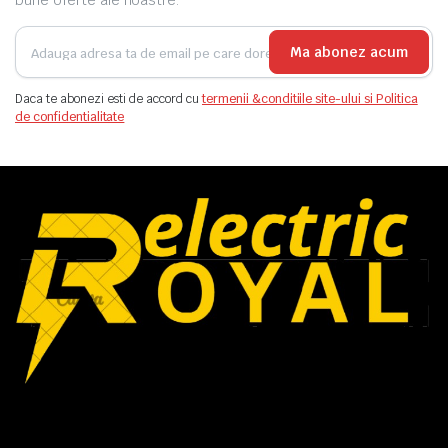
bune oferte ale noastre.
Ma abonez acum
Daca te abonezi esti de accord cu
termenii &conditiile site-ului si Politica
de confidentialitate