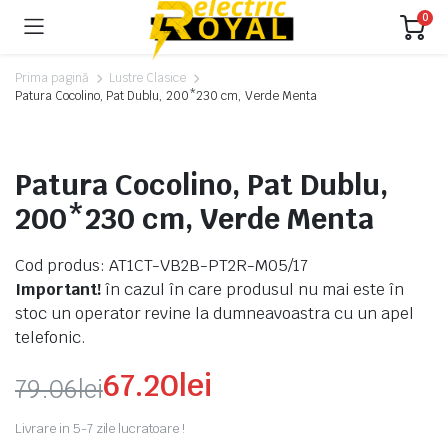
0
Prima pagină
Lustre Clasice
Patura Cocolino, Pat Dublu, 200*230 cm, Verde Menta
Patura Cocolino, Pat Dublu,
200*230 cm, Verde Menta
Cod produs: AT1CT-VB2B-PT2R-M05/17
Important!
în cazul în care produsul nu mai este în
stoc un operator revine la dumneavoastra cu un apel
telefonic.
67.20
lei
79.06
lei
Prețul
Prețul
Livrare in 5-7 zile lucratoare !