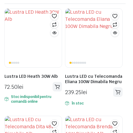
Lustra LED Heath 30W Alb
Lustra LED cu Telecomanda
Eliana 100W Dimabila Negru
72.50
lei
239.25
lei
Stoc indisponibil pentru
comandă online
În stoc