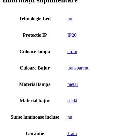
Tehnologie Led
nu
Protectie IP
IP20
Culoare lampa
crom
Culoare Bajur
transparent
Material lampa
metal
Material bajur
sticlă
Surse luminoase incluse
nu
Garantie
1 ani