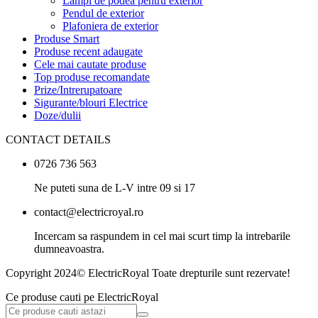
Lampi de podea pentru exterior
Pendul de exterior
Plafoniera de exterior
Produse Smart
Produse recent adaugate
Cele mai cautate produse
Top produse recomandate
Prize/Intrerupatoare
Sigurante/blouri Electrice
Doze/dulii
CONTACT DETAILS
0726 736 563
Ne puteti suna de L-V intre 09 si 17
contact@electricroyal.ro
Incercam sa raspundem in cel mai scurt timp la intrebarile
dumneavoastra.
Copyright 2024© ElectricRoyal Toate drepturile sunt rezervate!
Ce produse cauti pe ElectricRoyal