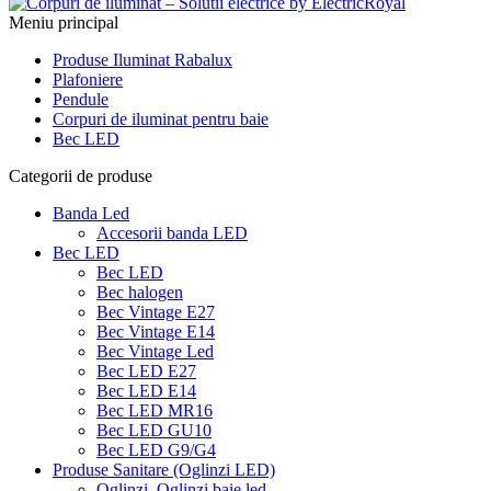
Meniu principal
Produse Iluminat Rabalux
Plafoniere
Pendule
Corpuri de iluminat pentru baie
Bec LED
Categorii de produse
Banda Led
Accesorii banda LED
Bec LED
Bec LED
Bec halogen
Bec Vintage E27
Bec Vintage E14
Bec Vintage Led
Bec LED E27
Bec LED E14
Bec LED MR16
Bec LED GU10
Bec LED G9/G4
Produse Sanitare (Oglinzi LED)
Oglinzi, Oglinzi baie led