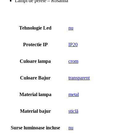
Lămpi de perete – Rosanna
Tehnologie Led
nu
Protectie IP
IP20
Culoare lampa
crom
Culoare Bajur
transparent
Material lampa
metal
Material bajur
sticlă
Surse luminoase incluse
nu