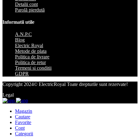
Detalii cont
Parolă pierdută
Informatii utile
A.N.P.C
Blog
Electric Royal
Metode de plata
Politica de livrare
Politica de retur
Termeni si conditii
GDPR
Copyright 2024© ElectricRoyal Toate drepturile sunt rezervate!
Legal
Magazin
Cautare
Favorite
Cont
Categorii