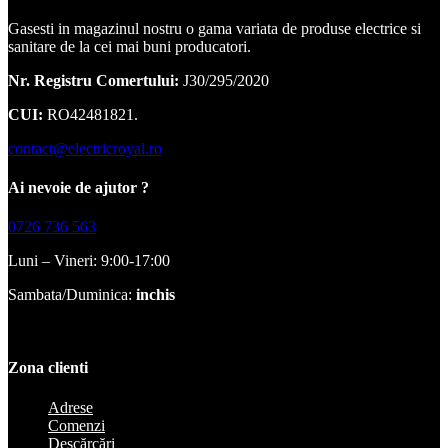
Gasesti in magazinul nostru o gama variata de produse electrice si
sanitare de la cei mai buni producatori.
Nr. Registru Comertului:
J30/295/2020
CUI:
RO42481821.
contact@electricroyal.ro
Ai nevoie de ajutor ?
0726 736 563
Luni – Vineri: 9:00-17:00
Sambata/Duminica:
inchis
Zona clienti
Adrese
Comenzi
Descărcări