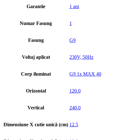
Garantie
1 ani
Numar Fasung
1
Fasung
G9
Voltaj aplicat
230V, 50Hz
Corp iluminat
G9 1x MAX 40
Orizontal
120.0
Vertical
240.0
Dimensiune X cutie unică (cm)
12.5