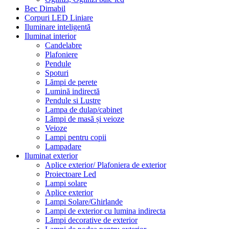
Bec Dimabil
Corpuri LED Liniare
Iluminare inteligentă
Iluminat interior
Candelabre
Plafoniere
Pendule
Spoturi
Lămpi de perete
Lumină indirectă
Pendule si Lustre
Lampa de dulap/cabinet
Lămpi de masă și veioze
Veioze
Lampi pentru copii
Lampadare
Iluminat exterior
Aplice exterior/ Plafoniera de exterior
Proiectoare Led
Lampi solare
Aplice exterior
Lampi Solare/Ghirlande
Lampi de exterior cu lumina indirecta
Lămpi decorative de exterior