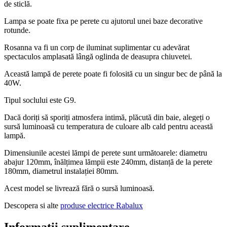
de sticlă.
Lampa se poate fixa pe perete cu ajutorul unei baze decorative
rotunde.
Rosanna va fi un corp de iluminat suplimentar cu adevărat
spectaculos amplasată lângă oglinda de deasupra chiuvetei.
Această lampă de perete poate fi folosită cu un singur bec de până la
40W.
Tipul soclului este G9.
Dacă doriți să sporiți atmosfera intimă, plăcută din baie, alegeți o
sursă luminoasă cu temperatura de culoare alb cald pentru această
lampă.
Dimensiunile acestei lămpi de perete sunt următoarele: diametru
abajur 120mm, înălțimea lămpii este 240mm, distanță de la perete
180mm, diametrul instalației 80mm.
Acest model se livrează fără o sursă luminoasă.
Descopera si alte
produse electrice Rabalux
Informații suplimentare