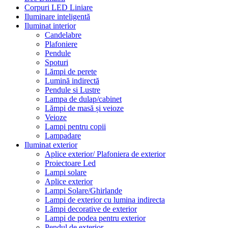
Corpuri LED Liniare
Iluminare inteligentă
Iluminat interior
Candelabre
Plafoniere
Pendule
Spoturi
Lămpi de perete
Lumină indirectă
Pendule si Lustre
Lampa de dulap/cabinet
Lămpi de masă și veioze
Veioze
Lampi pentru copii
Lampadare
Iluminat exterior
Aplice exterior/ Plafoniera de exterior
Proiectoare Led
Lampi solare
Aplice exterior
Lampi Solare/Ghirlande
Lampi de exterior cu lumina indirecta
Lămpi decorative de exterior
Lampi de podea pentru exterior
Pendul de exterior