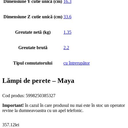
Dimensiune Y cutie unică (cm)
16.3
Dimensiune Z cutie unică (cm)
33.6
Greutate netă (kg)
1.35
Greutate brută
2.2
Tipul comutatorului
cu întrerupător
Lămpi de perete – Maya
Cod produs: 5998250385327
Important!
în cazul în care produsul nu mai este în stoc un operator
revine la dumneavoastra cu un apel telefonic.
357.12
lei