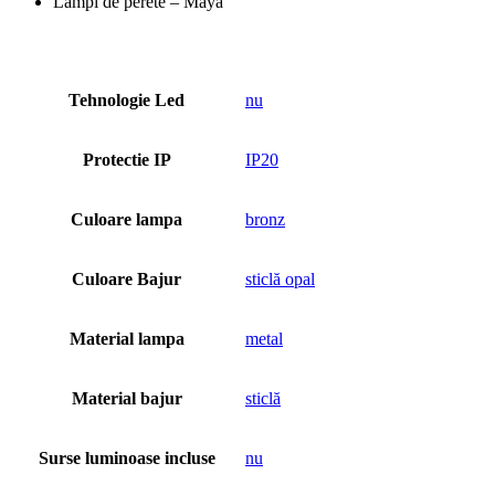
Lămpi de perete – Maya
Tehnologie Led
nu
Protectie IP
IP20
Culoare lampa
bronz
Culoare Bajur
sticlă opal
Material lampa
metal
Material bajur
sticlă
Surse luminoase incluse
nu