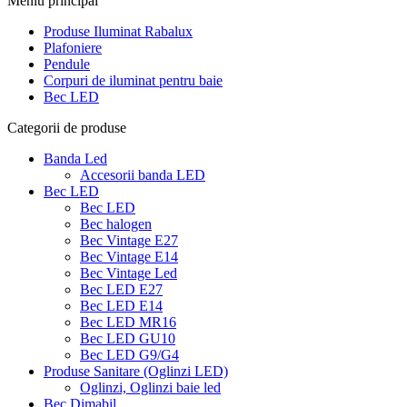
Meniu principal
Produse Iluminat Rabalux
Plafoniere
Pendule
Corpuri de iluminat pentru baie
Bec LED
Categorii de produse
Banda Led
Accesorii banda LED
Bec LED
Bec LED
Bec halogen
Bec Vintage E27
Bec Vintage E14
Bec Vintage Led
Bec LED E27
Bec LED E14
Bec LED MR16
Bec LED GU10
Bec LED G9/G4
Produse Sanitare (Oglinzi LED)
Oglinzi, Oglinzi baie led
Bec Dimabil