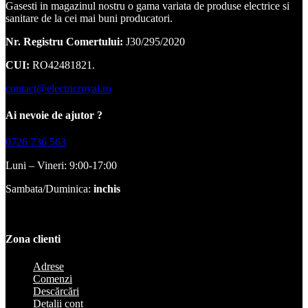
Gasesti in magazinul nostru o gama variata de produse electrice si
sanitare de la cei mai buni producatori.
Nr. Registru Comertului:
J30/295/2020
CUI:
RO42481821.
contact@electricroyal.ro
Ai nevoie de ajutor ?
0726 736 563
Luni – Vineri: 9:00-17:00
Sambata/Duminica:
inchis
Zona clienti
Adrese
Comenzi
Descărcări
Detalii cont