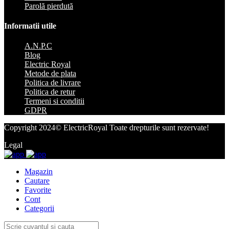
Parolă pierdută
Informatii utile
A.N.P.C
Blog
Electric Royal
Metode de plata
Politica de livrare
Politica de retur
Termeni si conditii
GDPR
Copyright 2024© ElectricRoyal Toate drepturile sunt rezervate!
Legal
Magazin
Cautare
Favorite
Cont
Categorii