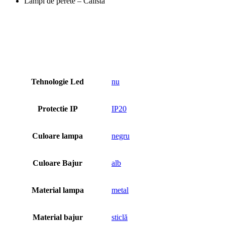
Lămpi de perete – Calista
Tehnologie Led
nu
Protectie IP
IP20
Culoare lampa
negru
Culoare Bajur
alb
Material lampa
metal
Material bajur
sticlă