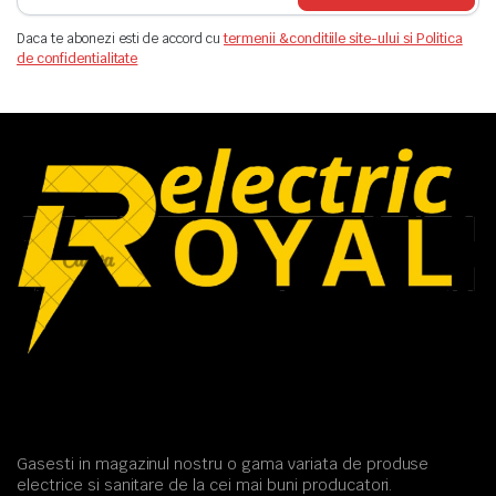
Daca te abonezi esti de accord cu
termenii &conditiile site-ului si Politica
de confidentialitate
Gasesti in magazinul nostru o gama variata de produse
electrice si sanitare de la cei mai buni producatori.