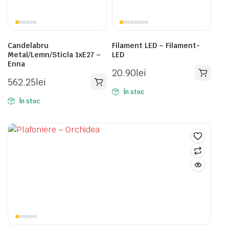
Candelabru
Filament LED – Filament-
Metal/Lemn/Sticla 1xE27 –
LED
Enna
20.90
lei
562.25
lei
În stoc
În stoc