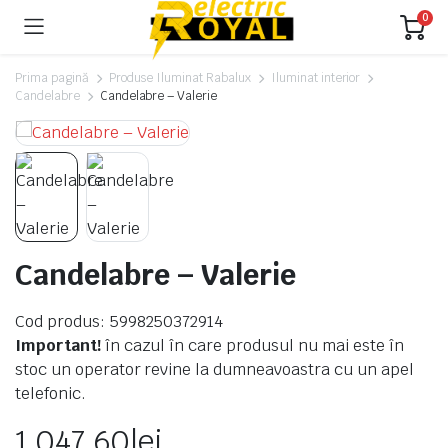
0
Prima pagină
Produse Iluminat Rabalux
Iluminat interior
Candelabre
Candelabre – Valerie
Candelabre – Valerie
Cod produs: 5998250372914
Important!
în cazul în care produsul nu mai este în
stoc un operator revine la dumneavoastra cu un apel
telefonic.
1 047.60
lei