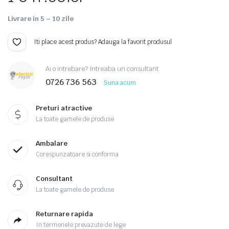
Livrare in 5 – 10 zile
Iti place acest produs? Adauga la favorit produsul
Ai o intrebare? Intreaba un consultant
0726 736 563
Suna acum
Preturi atractive
La toate gamele de produse
Ambalare
Corespunzatoare si conforma
Consultant
La toate gamele de produse
Returnare rapida
In termenele prevazute de lege