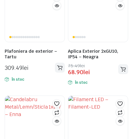
Plafoniera de exterior –
Aplica Exterior 2xGU10,
Tartu
IP54 – Neagra
Prețul
Prețul
75.49
lei
309.49
lei
68.90
lei
inițial
curent
a
este:
În stoc
În stoc
fost:
68.90lei.
75.49lei.