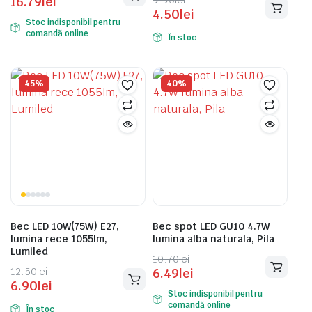
Prețul
Prețul
16.79
lei
inițial
curent
4.50
lei
inițial
curent
a
este:
Stoc indisponibil pentru
a
este:
fost:
16.79lei.
comandă online
În stoc
fost:
4.50lei.
22.90lei.
9.90lei.
45%
40%
Bec LED 10W(75W) E27,
Bec spot LED GU10 4.7W
lumina rece 1055lm,
lumina alba naturala, Pila
Lumiled
Prețul
Prețul
10.70
lei
Prețul
Prețul
12.50
lei
6.49
lei
inițial
curent
6.90
lei
inițial
curent
a
este:
Stoc indisponibil pentru
a
este:
fost:
6.49lei.
comandă online
În stoc