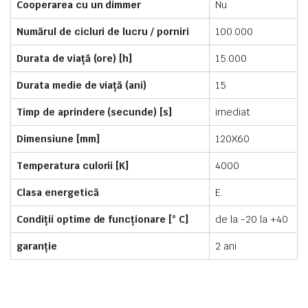
Cooperarea cu un dimmer
Nu
Numărul de cicluri de lucru / porniri
100.000
Durata de viață (ore) [h]
15.000
Durata medie de viață (ani)
15
Timp de aprindere (secunde) [s]
imediat
Dimensiune [mm]
120X60
Temperatura culorii [K]
4000
Clasa energetică
E.
Condiții optime de funcționare [° C]
de la -20 la +40
garanție
2 ani
https://electricroyal.ro/product/bec-led-e14-7w65w-
lumanare-4000k-650-lm-lumiled/