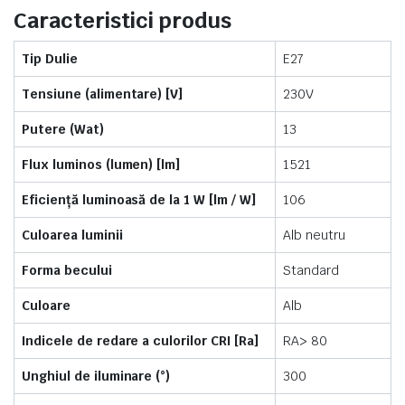
Caracteristici produs
Tip Dulie
E27
Tensiune (alimentare) [V]
230V
Putere (Wat)
13
Flux luminos (lumen) [lm]
1521
Eficiență luminoasă de la 1 W [lm / W]
106
Culoarea luminii
Alb neutru
Forma becului
Standard
Culoare
Alb
Indicele de redare a culorilor CRI [Ra]
RA> 80
Unghiul de iluminare (°)
300