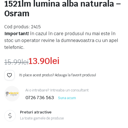
1521lm lumina alba naturala –
Osram
Cod produs: 2415
Important!
în cazul în care produsul nu mai este în
stoc un operator revine la dumneavoastra cu un apel
telefonic.
13.90
lei
15.99
lei
Prețul
Prețul
Iti place acest produs? Adauga la favorit produsul
inițial
curent
Ai o intrebare? Intreaba un consultant
a
este:
0726 736 563
Suna acum
fost:
13.90lei.
Preturi atractive
15.99lei.
La toate gamele de produse