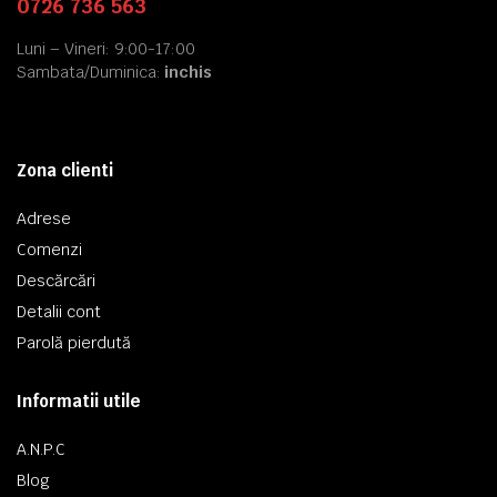
0726 736 563
Luni – Vineri: 9:00-17:00
Sambata/Duminica:
inchis
Zona clienti
Adrese
Comenzi
Descărcări
Detalii cont
Parolă pierdută
Informatii utile
A.N.P.C
Blog