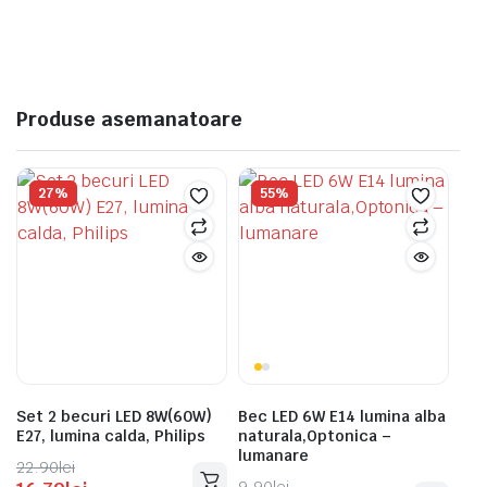
https://www.facebook.com/Contactelectricroyal/photos/pcb.
Produse asemanatoare
27%
55%
Set 2 becuri LED 8W(60W)
Bec LED 6W E14 lumina alba
E27, lumina calda, Philips
naturala,Optonica –
lumanare
Prețul
Prețul
22.90
lei
9.90
lei