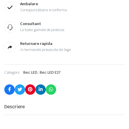
Ambalare
Corespunzatoare si conforma
Consultant
La toate gamele de produse
Returnare rapida
In termenele prevazute de lege
,
Categorii:
Bec LED
Bec LED E27
Descriere
Bec LED E27 13W(100W) 1521lm lumina alba naturala – Osram