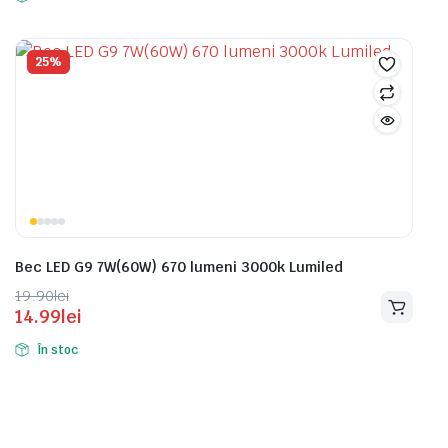
fost:
6.90lei.
10.70lei.
12.50lei.
25%
Bec LED G9 7W(60W) 670 lumeni 3000k Lumiled
Prețul
Prețul
19.90
lei
14.99
lei
inițial
curent
a
este:
În stoc
fost:
14.99lei.
19.90lei.