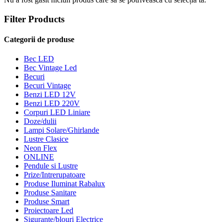
Filter Products
Categorii de produse
Bec LED
Bec Vintage Led
Becuri
Becuri Vintage
Benzi LED 12V
Benzi LED 220V
Corpuri LED Liniare
Doze/dulii
Lampi Solare/Ghirlande
Lustre Clasice
Neon Flex
ONLINE
Pendule si Lustre
Prize/Intrerupatoare
Produse Iluminat Rabalux
Produse Sanitare
Produse Smart
Proiectoare Led
Sigurante/blouri Electrice