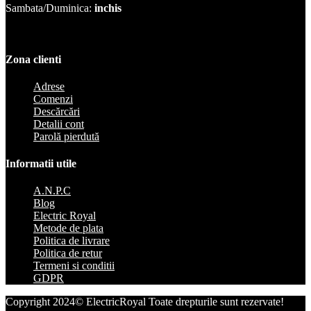
Sambata/Duminica:
inchis
Zona clienti
Adrese
Comenzi
Descărcări
Detalii cont
Parolă pierdută
Informatii utile
A.N.P.C
Blog
Electric Royal
Metode de plata
Politica de livrare
Politica de retur
Termeni si conditii
GDPR
Copyright 2024© ElectricRoyal Toate drepturile sunt rezervate!