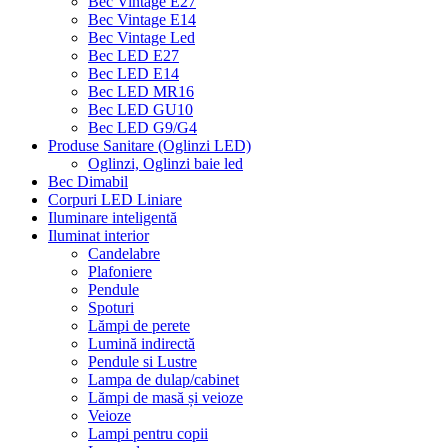
Bec Vintage E27
Bec Vintage E14
Bec Vintage Led
Bec LED E27
Bec LED E14
Bec LED MR16
Bec LED GU10
Bec LED G9/G4
Produse Sanitare (Oglinzi LED)
Oglinzi, Oglinzi baie led
Bec Dimabil
Corpuri LED Liniare
Iluminare inteligentă
Iluminat interior
Candelabre
Plafoniere
Pendule
Spoturi
Lămpi de perete
Lumină indirectă
Pendule si Lustre
Lampa de dulap/cabinet
Lămpi de masă și veioze
Veioze
Lampi pentru copii