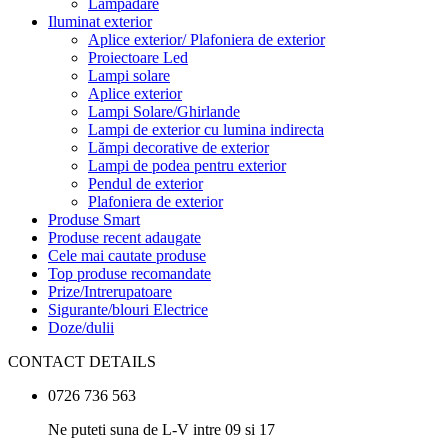
Lampadare
Iluminat exterior
Aplice exterior/ Plafoniera de exterior
Proiectoare Led
Lampi solare
Aplice exterior
Lampi Solare/Ghirlande
Lampi de exterior cu lumina indirecta
Lămpi decorative de exterior
Lampi de podea pentru exterior
Pendul de exterior
Plafoniera de exterior
Produse Smart
Produse recent adaugate
Cele mai cautate produse
Top produse recomandate
Prize/Intrerupatoare
Sigurante/blouri Electrice
Doze/dulii
CONTACT DETAILS
0726 736 563
Ne puteti suna de L-V intre 09 si 17