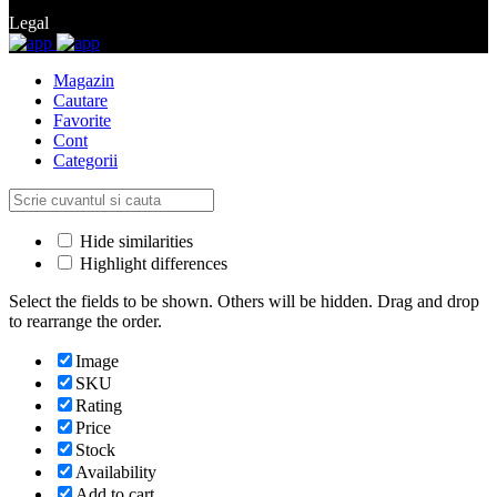
Legal
Magazin
Cautare
Favorite
Cont
Categorii
Hide similarities
Highlight differences
Select the fields to be shown. Others will be hidden. Drag and drop
to rearrange the order.
Image
SKU
Rating
Price
Stock
Availability
Add to cart