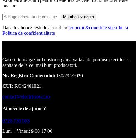
Aboneaza-te acum pentru a beneficia de cele mai bune oferte ale
noastre.
Ma abonez acum
Daca te abonezi esti de accord cu
termenii &conditiile site-ului si
Politica de confidentialitate
Corpuri de iluminat, led-uri, candelabre, plafoniere.
Gasesti in magazinul nostru o gama variata de produse electrice si
sanitare de la cei mai buni producatori.
Nr. Registru Comertului:
J30/295/2020
CUI:
RO42481821.
contact@electricroyal.ro
Ai nevoie de ajutor ?
0726 736 563
Luni – Vineri: 9:00-17:00